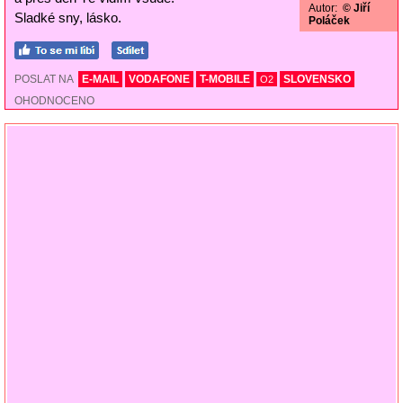
Autor:
© Jiří
Sladké sny, lásko.
Poláček
POSLAT NA
E-MAIL
VODAFONE
T-MOBILE
SLOVENSKO
O2
OHODNOCENO