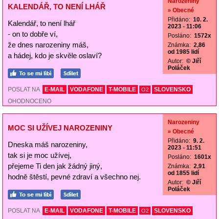
Narozeniny
KALENDÁŘ, TO NENÍ LHÁŘ
» Obecné
Přidáno:
10. 2.
Kalendář, to není lhář
2023 - 11:06
- on to dobře ví,
Posláno:
1572x
že dnes narozeniny máš,
Známka:
2,86
od 1985 lidí
a hádej, kdo je skvěle oslaví?
Autor:
© Jiří
Poláček
POSLAT NA
E-MAIL
VODAFONE
T-MOBILE
SLOVENSKO
O2
OHODNOCENO
Narozeniny
MOC SI UŽÍVEJ NAROZENINY
» Obecné
Přidáno:
9. 2.
Dneska máš narozeniny,
2023 - 11:51
tak si je moc užívej,
Posláno:
1601x
přejeme Ti den jak žádný jiný,
Známka:
2,91
od 1855 lidí
hodně štěstí, pevné zdraví a všechno nej.
Autor:
© Jiří
Poláček
POSLAT NA
E-MAIL
VODAFONE
T-MOBILE
SLOVENSKO
O2