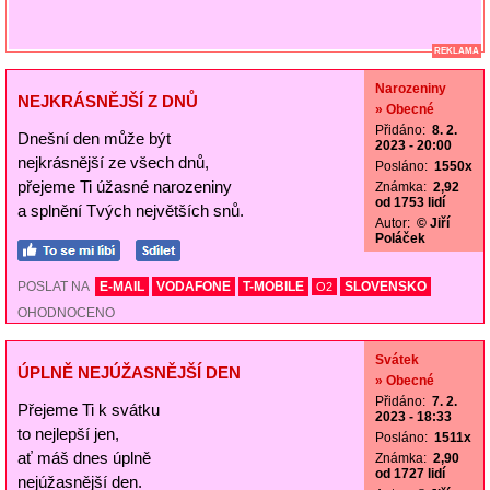
REKLAMA
Narozeniny
NEJKRÁSNĚJŠÍ Z DNŮ
» Obecné
Přidáno:
8. 2.
Dnešní den může být
2023 - 20:00
nejkrásnější ze všech dnů,
Posláno:
1550x
přejeme Ti úžasné narozeniny
Známka:
2,92
od 1753 lidí
a splnění Tvých největších snů.
Autor:
© Jiří
Poláček
POSLAT NA
E-MAIL
VODAFONE
T-MOBILE
SLOVENSKO
O2
OHODNOCENO
Svátek
ÚPLNĚ NEJÚŽASNĚJŠÍ DEN
» Obecné
Přidáno:
7. 2.
Přejeme Ti k svátku
2023 - 18:33
to nejlepší jen,
Posláno:
1511x
ať máš dnes úplně
Známka:
2,90
od 1727 lidí
nejúžasnější den.