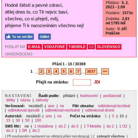
Přidáno:
5. 2.
Hodně štěstí a pevné zdraví,
2023 - 1:09
dělej dnes to, co Tě nejvíc baví,
Posláno:
1573x
všechno, co si přeješ, měj,
Známka:
2,93
od 1795 lidí
přejeme Ti k narozeninám všechno nej!
Autor:
© Jiří
Poláček
POSLAT NA
E-MAIL
VODAFONE
T-MOBILE
SLOVENSKO
O2
OHODNOCENO
Přání 1 - 10 / 30369
1
__
2
_
3
_
4
_
5
_
6
_
7
__
3037
__
>>
Přejít na stránku:
NASTAVENÍ
Řadit podle:
přidání
-|
hodnocení
|
posílanosti
|
délky
|
názvu
|
náhody
Veršované:
nezáleží
-|
ano
|
ne
Filtr obsahu:
odblokovat lechtivé
|
odblokovat sprosté
|
odblokovat nechutné
|
odblokovat drsné
Autorské:
nezáleží
-|
ano
|
ne
Počet na stránku:
1
|
5
|- 10 -|
15
|
30
|
50
|
100
SMS filtr:
ne
-|
1 Vodafone
|
do 2
|
do 5
|
1 T-Mobile
|
do 2
|
1 O2
|
do 2
|
1 SR
|
do 2
( Při současném nastavení se některá přání nezobrazují. ) (
zobrazit všechna
)