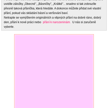
uvidíte záložky „Obecné”, „Básničky”, „Krátké”... snadno si tak zobrazíte
přesně taková přáníčka, která hledáte. A dokonce můžete přidat své vlastní
přání, pokud vás skládání básní a veršování baví.
Netrapte se vymýšlením originálních a vtipných přání na dobré ráno, dobrý
den, přání k nové práci nebo
přání k narozeninám.
U nás si zaručeně
vyberte.