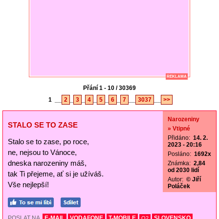
REKLAMA
Přání 1 - 10 / 30369
1
__
2
_
3
_
4
_
5
_
6
_
7
__
3037
__
>>
Narozeniny
STALO SE TO ZASE
» Vtipné
Přidáno:
14. 2.
Stalo se to zase, po roce,
2023 - 20:16
ne, nejsou to Vánoce,
Posláno:
1692x
dneska narozeniny máš,
Známka:
2,84
od 2030 lidí
tak Ti přejeme, ať si je užíváš.
Autor:
© Jiří
Vše nejlepší!
Poláček
POSLAT NA
E-MAIL
VODAFONE
T-MOBILE
SLOVENSKO
O2