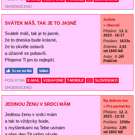
OHODNOCENO
Svátek
SVÁTEK MÁŠ, TAK JE TO JASNÉ
» Obecné
Přidáno:
13. 2.
Svátek máš, tak je to jasné,
2023 - 16:17
že to dneska bude krásné,
Posláno:
1633x
že to skvěle oslavíš
Známka:
2,91
od 1840 lidí
a úžasně se pobavíš.
Autor:
© Jiří
Přejeme Ti jen to nejlepší.
Poláček
POSLAT NA
E-MAIL
VODAFONE
T-MOBILE
SLOVENSKO
O2
OHODNOCENO
Na dobrou noc
JEDINOU ŽENU V SRDCI MÁM
» Pro partnerku
Přidáno:
12. 2.
Jedinou ženu v srdci mám
2023 - 12:32
a tak to vždycky bude,
Posláno:
1556x
s myšlenkami na Tebe usínám
Známka:
2,95
od 1802 lidí
a přes den Tě vidím všude.