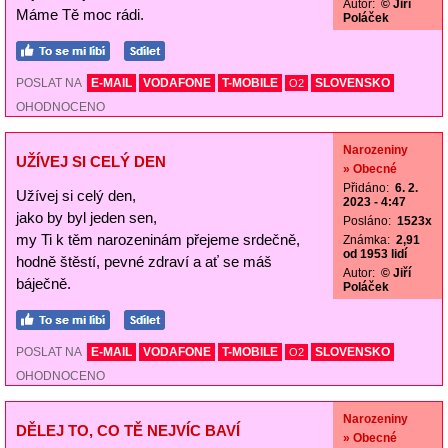
Autor:
© Jiří
Máme Tě moc rádi.
Poláček
POSLAT NA
E-MAIL
VODAFONE
T-MOBILE
SLOVENSKO
O2
OHODNOCENO
Narozeniny
UŽÍVEJ SI CELÝ DEN
» Obecné
Přidáno:
6. 2.
Užívej si celý den,
2023 - 4:47
jako by byl jeden sen,
Posláno:
1523x
my Ti k těm narozeninám přejeme srdečně,
Známka:
2,91
od 1953 lidí
hodně štěstí, pevné zdraví a ať se máš
Autor:
© Jiří
báječně.
Poláček
POSLAT NA
E-MAIL
VODAFONE
T-MOBILE
SLOVENSKO
O2
OHODNOCENO
Narozeniny
DĚLEJ TO, CO TĚ NEJVÍC BAVÍ
» Obecné