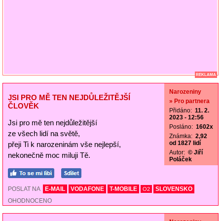
REKLAMA
Narozeniny
JSI PRO MĚ TEN NEJDŮLEŽITĚJŠÍ
» Pro partnera
ČLOVĚK
Přidáno:
11. 2.
2023 - 12:56
Jsi pro mě ten nejdůležitější
Posláno:
1602x
ze všech lidí na světě,
Známka:
2,92
od 1827 lidí
přeji Ti k narozeninám vše nejlepší,
Autor:
© Jiří
nekonečně moc miluji Tě.
Poláček
POSLAT NA
E-MAIL
VODAFONE
T-MOBILE
SLOVENSKO
O2
OHODNOCENO