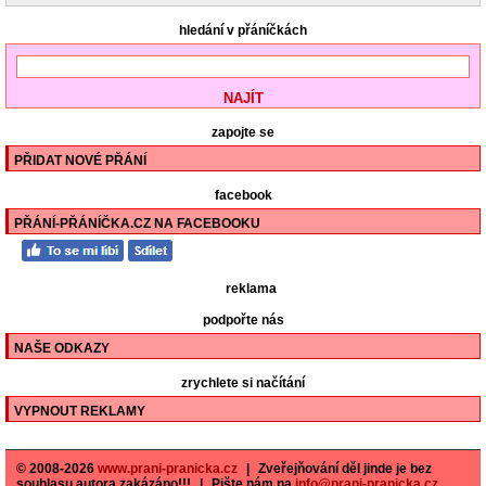
hledání v přáníčkách
zapojte se
PŘIDAT NOVÉ PŘÁNÍ
facebook
PŘÁNÍ-PŘÁNÍČKA.CZ NA FACEBOOKU
reklama
podpořte nás
NAŠE ODKAZY
zrychlete si načítání
VYPNOUT REKLAMY
© 2008-2026
www.prani-pranicka.cz
|
Zveřejňování děl jinde je bez
souhlasu autora zakázáno!!!
|
Pište nám na
info@prani-pranicka.cz