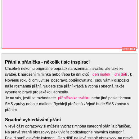
REKLAMA
Přání a přáníčka - několik tisíc inspirací
Chcete-li někomu originálně popřát k narozeninám, svátku, ale také ke
svatbě, k narození miminka nebo třeba ke dni otců,
den matek
,
dni dětí
, k
Novému roku či omluvit se, pozdravit, poděkovat atd., jsou vám k dispozici
naše rozmanitá přání. Najdete zde přání krátká a vtipná i obecná, takže
vyberte to pravé pro jakékoli adresáty.
Je na vás, jestli se rozhodnete
přáníčko ke svátku
nebo jiné poslat formou
SMS zprávy nebo e-mailem. Rychleji přečtená zřejmě bude SMS zpráva s
přáním.
Snadné vyhledávání přání
V levé části obrazovky si můžete vybrat z mnoha kategorií přání a přáníček.
Na pravé straně obrazovky pak uvidíte podkategorie hlavních kategorií.
Pokud např. otevřete kategorii „Den dětí” na levé straně obrazovky, na pravé