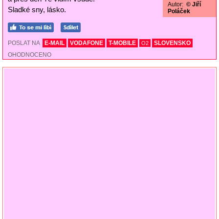
Autor:
© Jiří
Sladké sny, lásko.
Poláček
POSLAT NA
E-MAIL
VODAFONE
T-MOBILE
SLOVENSKO
O2
OHODNOCENO