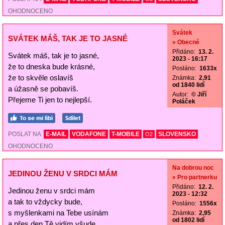
OHODNOCENO
Svátek
SVÁTEK MÁŠ, TAK JE TO JASNÉ
» Obecné
Přidáno:
13. 2.
Svátek máš, tak je to jasné,
2023 - 16:17
že to dneska bude krásné,
Posláno:
1633x
že to skvěle oslavíš
Známka:
2,91
od 1840 lidí
a úžasně se pobavíš.
Autor:
© Jiří
Přejeme Ti jen to nejlepší.
Poláček
POSLAT NA
E-MAIL
VODAFONE
T-MOBILE
SLOVENSKO
O2
OHODNOCENO
Na dobrou noc
JEDINOU ŽENU V SRDCI MÁM
» Pro partnerku
Přidáno:
12. 2.
Jedinou ženu v srdci mám
2023 - 12:32
a tak to vždycky bude,
Posláno:
1556x
s myšlenkami na Tebe usínám
Známka:
2,95
od 1802 lidí
a přes den Tě vidím všude.