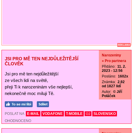
REKLAMA
Narozeniny
JSI PRO MĚ TEN NEJDŮLEŽITĚJŠÍ
» Pro partnera
ČLOVĚK
Přidáno:
11. 2.
2023 - 12:56
Jsi pro mě ten nejdůležitější
Posláno:
1602x
ze všech lidí na světě,
Známka:
2,92
od 1827 lidí
přeji Ti k narozeninám vše nejlepší,
Autor:
© Jiří
nekonečně moc miluji Tě.
Poláček
POSLAT NA
E-MAIL
VODAFONE
T-MOBILE
SLOVENSKO
O2
OHODNOCENO