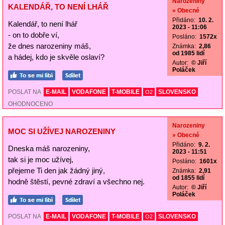
Narozeniny
KALENDÁŘ, TO NENÍ LHÁŘ
» Obecné
Přidáno:
10. 2.
Kalendář, to není lhář
2023 - 11:06
- on to dobře ví,
Posláno:
1572x
že dnes narozeniny máš,
Známka:
2,86
od 1985 lidí
a hádej, kdo je skvěle oslaví?
Autor:
© Jiří
Poláček
POSLAT NA
E-MAIL
VODAFONE
T-MOBILE
SLOVENSKO
O2
OHODNOCENO
Narozeniny
MOC SI UŽÍVEJ NAROZENINY
» Obecné
Přidáno:
9. 2.
Dneska máš narozeniny,
2023 - 11:51
tak si je moc užívej,
Posláno:
1601x
přejeme Ti den jak žádný jiný,
Známka:
2,91
od 1855 lidí
hodně štěstí, pevné zdraví a všechno nej.
Autor:
© Jiří
Poláček
POSLAT NA
E-MAIL
VODAFONE
T-MOBILE
SLOVENSKO
O2