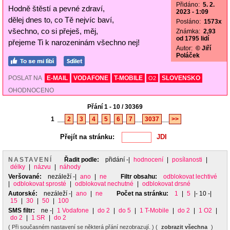
Přidáno:
5. 2.
Hodně štěstí a pevné zdraví,
2023 - 1:09
dělej dnes to, co Tě nejvíc baví,
Posláno:
1573x
všechno, co si přeješ, měj,
Známka:
2,93
od 1795 lidí
přejeme Ti k narozeninám všechno nej!
Autor:
© Jiří
Poláček
POSLAT NA
E-MAIL
VODAFONE
T-MOBILE
SLOVENSKO
O2
OHODNOCENO
Přání 1 - 10 / 30369
1
__
2
_
3
_
4
_
5
_
6
_
7
__
3037
__
>>
Přejít na stránku:
NASTAVENÍ
Řadit podle:
přidání
-|
hodnocení
|
posílanosti
|
délky
|
názvu
|
náhody
Veršované:
nezáleží
-|
ano
|
ne
Filtr obsahu:
odblokovat lechtivé
|
odblokovat sprosté
|
odblokovat nechutné
|
odblokovat drsné
Autorské:
nezáleží
-|
ano
|
ne
Počet na stránku:
1
|
5
|- 10 -|
15
|
30
|
50
|
100
SMS filtr:
ne
-|
1 Vodafone
|
do 2
|
do 5
|
1 T-Mobile
|
do 2
|
1 O2
|
do 2
|
1 SR
|
do 2
( Při současném nastavení se některá přání nezobrazují. ) (
zobrazit všechna
)