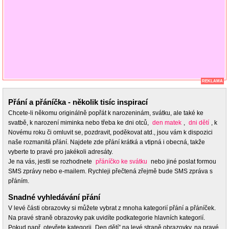
REKLAMA
Přání a přáníčka - několik tisíc inspirací
Chcete-li někomu originálně popřát k narozeninám, svátku, ale také ke
svatbě, k narození miminka nebo třeba ke dni otců,
den matek
,
dni dětí
, k
Novému roku či omluvit se, pozdravit, poděkovat atd., jsou vám k dispozici
naše rozmanitá přání. Najdete zde přání krátká a vtipná i obecná, takže
vyberte to pravé pro jakékoli adresáty.
Je na vás, jestli se rozhodnete
přáníčko ke svátku
nebo jiné poslat formou
SMS zprávy nebo e-mailem. Rychleji přečtená zřejmě bude SMS zpráva s
přáním.
Snadné vyhledávání přání
V levé části obrazovky si můžete vybrat z mnoha kategorií přání a přáníček.
Na pravé straně obrazovky pak uvidíte podkategorie hlavních kategorií.
Pokud např. otevřete kategorii „Den dětí” na levé straně obrazovky, na pravé