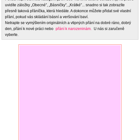
uvidíte záložky „Obecné”, „Básničky”, „Krátké”... snadno si tak zobrazíte
přesně taková přáníčka, která hledáte. A dokonce můžete přidat své vlastní
přání, pokud vás skládání básní a veršování baví.
Netrapte se vymýšlením originálních a vtipných přání na dobré ráno, dobrý
den, přání k nové práci nebo
přání k narozeninám.
U nás si zaručeně
vyberte.