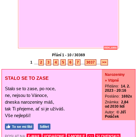
REKLAMA
Přání 1 - 10 / 30369
1
__
2
_
3
_
4
_
5
_
6
_
7
__
3037
__
>>
Narozeniny
STALO SE TO ZASE
» Vtipné
Přidáno:
14. 2.
Stalo se to zase, po roce,
2023 - 20:16
ne, nejsou to Vánoce,
Posláno:
1692x
dneska narozeniny máš,
Známka:
2,84
od 2030 lidí
tak Ti přejeme, ať si je užíváš.
Autor:
© Jiří
Vše nejlepší!
Poláček
POSLAT NA
E-MAIL
VODAFONE
T-MOBILE
SLOVENSKO
O2