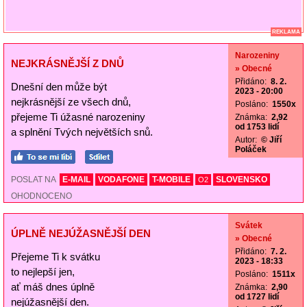
REKLAMA
Narozeniny
NEJKRÁSNĚJŠÍ Z DNŮ
» Obecné
Přidáno:
8. 2.
Dnešní den může být
2023 - 20:00
nejkrásnější ze všech dnů,
Posláno:
1550x
přejeme Ti úžasné narozeniny
Známka:
2,92
od 1753 lidí
a splnění Tvých největších snů.
Autor:
© Jiří
Poláček
POSLAT NA
E-MAIL
VODAFONE
T-MOBILE
SLOVENSKO
O2
OHODNOCENO
Svátek
ÚPLNĚ NEJÚŽASNĚJŠÍ DEN
» Obecné
Přidáno:
7. 2.
Přejeme Ti k svátku
2023 - 18:33
to nejlepší jen,
Posláno:
1511x
ať máš dnes úplně
Známka:
2,90
od 1727 lidí
nejúžasnější den.