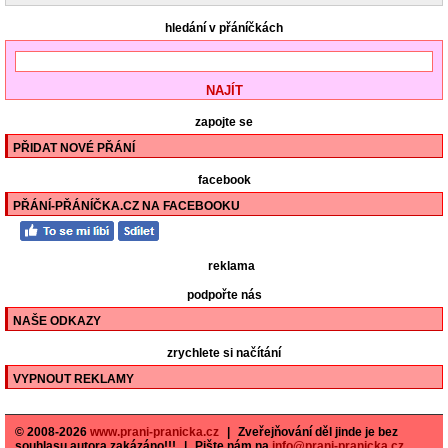
hledání v přáníčkách
zapojte se
PŘIDAT NOVÉ PŘÁNÍ
facebook
PŘÁNÍ-PŘÁNÍČKA.CZ NA FACEBOOKU
reklama
podpořte nás
NAŠE ODKAZY
zrychlete si načítání
VYPNOUT REKLAMY
© 2008-2026
www.prani-pranicka.cz
|
Zveřejňování děl jinde je bez
souhlasu autora zakázáno!!!
|
Pište nám na
info@prani-pranicka.cz