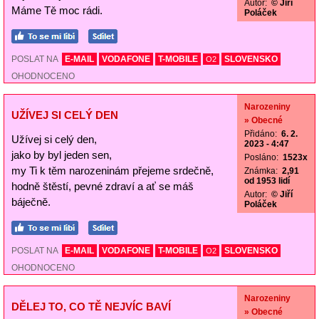
Autor:
© Jiří
Máme Tě moc rádi.
Poláček
POSLAT NA
E-MAIL
VODAFONE
T-MOBILE
SLOVENSKO
O2
OHODNOCENO
Narozeniny
UŽÍVEJ SI CELÝ DEN
» Obecné
Přidáno:
6. 2.
Užívej si celý den,
2023 - 4:47
jako by byl jeden sen,
Posláno:
1523x
my Ti k těm narozeninám přejeme srdečně,
Známka:
2,91
od 1953 lidí
hodně štěstí, pevné zdraví a ať se máš
Autor:
© Jiří
báječně.
Poláček
POSLAT NA
E-MAIL
VODAFONE
T-MOBILE
SLOVENSKO
O2
OHODNOCENO
Narozeniny
DĚLEJ TO, CO TĚ NEJVÍC BAVÍ
» Obecné