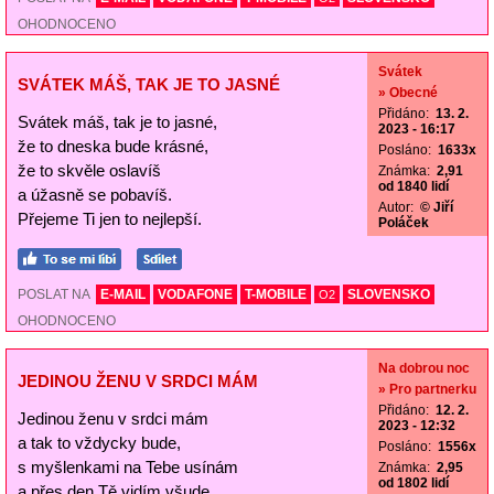
OHODNOCENO
Svátek
SVÁTEK MÁŠ, TAK JE TO JASNÉ
» Obecné
Přidáno:
13. 2.
Svátek máš, tak je to jasné,
2023 - 16:17
že to dneska bude krásné,
Posláno:
1633x
že to skvěle oslavíš
Známka:
2,91
od 1840 lidí
a úžasně se pobavíš.
Autor:
© Jiří
Přejeme Ti jen to nejlepší.
Poláček
POSLAT NA
E-MAIL
VODAFONE
T-MOBILE
SLOVENSKO
O2
OHODNOCENO
Na dobrou noc
JEDINOU ŽENU V SRDCI MÁM
» Pro partnerku
Přidáno:
12. 2.
Jedinou ženu v srdci mám
2023 - 12:32
a tak to vždycky bude,
Posláno:
1556x
s myšlenkami na Tebe usínám
Známka:
2,95
od 1802 lidí
a přes den Tě vidím všude.