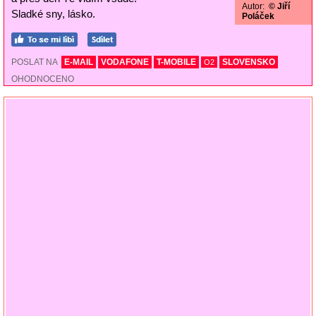
Autor:
© Jiří
Sladké sny, lásko.
Poláček
POSLAT NA
E-MAIL
VODAFONE
T-MOBILE
SLOVENSKO
O2
OHODNOCENO