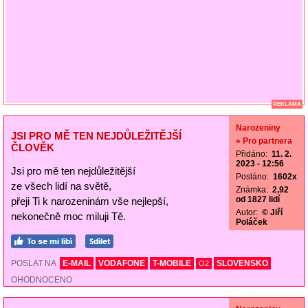
REKLAMA
Narozeniny
JSI PRO MĚ TEN NEJDŮLEŽITĚJŠÍ
» Pro partnera
ČLOVĚK
Přidáno:
11. 2.
2023 - 12:56
Jsi pro mě ten nejdůležitější
Posláno:
1602x
ze všech lidí na světě,
Známka:
2,92
od 1827 lidí
přeji Ti k narozeninám vše nejlepší,
Autor:
© Jiří
nekonečně moc miluji Tě.
Poláček
POSLAT NA
E-MAIL
VODAFONE
T-MOBILE
SLOVENSKO
O2
OHODNOCENO