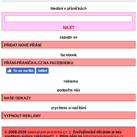
hledání v přáníčkách
zapojte se
PŘIDAT NOVÉ PŘÁNÍ
facebook
PŘÁNÍ-PŘÁNÍČKA.CZ NA FACEBOOKU
reklama
podpořte nás
NAŠE ODKAZY
zrychlete si načítání
VYPNOUT REKLAMY
© 2008-2026
www.prani-pranicka.cz
|
Zveřejňování děl jinde je bez
souhlasu autora zakázáno!!!
|
Pište nám na
info@prani-pranicka.cz