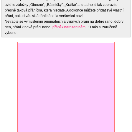
uvidíte záložky „Obecné”, „Básničky”, „Krátké”... snadno si tak zobrazíte
přesně taková přáníčka, která hledáte. A dokonce můžete přidat své vlastní
přání, pokud vás skládání básní a veršování baví.
Netrapte se vymýšlením originálních a vtipných přání na dobré ráno, dobrý
den, přání k nové práci nebo
přání k narozeninám.
U nás si zaručeně
vyberte.