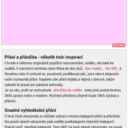
REKLAMA
Přání a přáníčka - několik tisíc inspirací
Chcete-li někomu originálně popřát k narozeninám, svátku, ale také ke
svatbě, k narození miminka nebo třeba ke dni otců,
den matek
,
dni dětí
, k
Novému roku či omluvit se, pozdravit, poděkovat atd., jsou vám k dispozici
naše rozmanitá přání. Najdete zde přání krátká a vtipná i obecná, takže
vyberte to pravé pro jakékoli adresáty.
Je na vás, jestli se rozhodnete
přáníčko ke svátku
nebo jiné poslat formou
SMS zprávy nebo e-mailem. Rychleji přečtená zřejmě bude SMS zpráva s
přáním.
Snadné vyhledávání přání
V levé části obrazovky si můžete vybrat z mnoha kategorií přání a přáníček.
Na pravé straně obrazovky pak uvidíte podkategorie hlavních kategorií.
Pokud např. otevřete kategorii „Den dětí” na levé straně obrazovky, na pravé