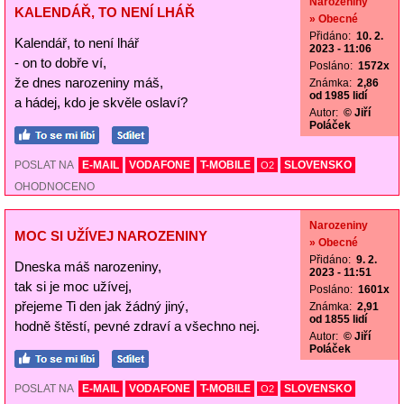
Narozeniny
KALENDÁŘ, TO NENÍ LHÁŘ
» Obecné
Přidáno:
10. 2.
Kalendář, to není lhář
2023 - 11:06
- on to dobře ví,
Posláno:
1572x
že dnes narozeniny máš,
Známka:
2,86
od 1985 lidí
a hádej, kdo je skvěle oslaví?
Autor:
© Jiří
Poláček
POSLAT NA
E-MAIL
VODAFONE
T-MOBILE
SLOVENSKO
O2
OHODNOCENO
Narozeniny
MOC SI UŽÍVEJ NAROZENINY
» Obecné
Přidáno:
9. 2.
Dneska máš narozeniny,
2023 - 11:51
tak si je moc užívej,
Posláno:
1601x
přejeme Ti den jak žádný jiný,
Známka:
2,91
od 1855 lidí
hodně štěstí, pevné zdraví a všechno nej.
Autor:
© Jiří
Poláček
POSLAT NA
E-MAIL
VODAFONE
T-MOBILE
SLOVENSKO
O2