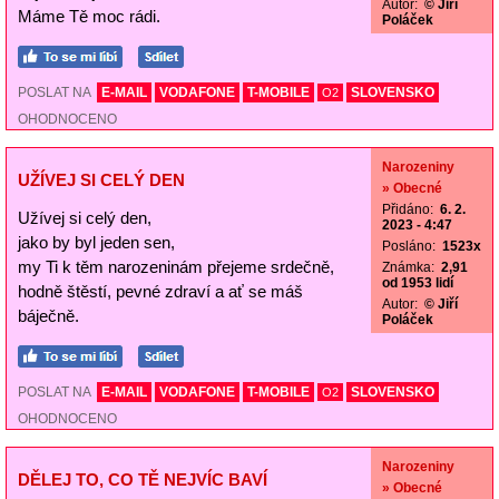
Autor:
© Jiří
Máme Tě moc rádi.
Poláček
POSLAT NA
E-MAIL
VODAFONE
T-MOBILE
SLOVENSKO
O2
OHODNOCENO
Narozeniny
UŽÍVEJ SI CELÝ DEN
» Obecné
Přidáno:
6. 2.
Užívej si celý den,
2023 - 4:47
jako by byl jeden sen,
Posláno:
1523x
my Ti k těm narozeninám přejeme srdečně,
Známka:
2,91
od 1953 lidí
hodně štěstí, pevné zdraví a ať se máš
Autor:
© Jiří
báječně.
Poláček
POSLAT NA
E-MAIL
VODAFONE
T-MOBILE
SLOVENSKO
O2
OHODNOCENO
Narozeniny
DĚLEJ TO, CO TĚ NEJVÍC BAVÍ
» Obecné