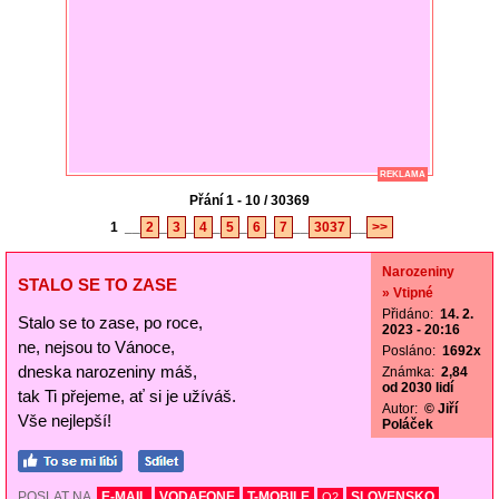
REKLAMA
Přání 1 - 10 / 30369
1
__
2
_
3
_
4
_
5
_
6
_
7
__
3037
__
>>
Narozeniny
STALO SE TO ZASE
» Vtipné
Přidáno:
14. 2.
Stalo se to zase, po roce,
2023 - 20:16
ne, nejsou to Vánoce,
Posláno:
1692x
dneska narozeniny máš,
Známka:
2,84
od 2030 lidí
tak Ti přejeme, ať si je užíváš.
Autor:
© Jiří
Vše nejlepší!
Poláček
POSLAT NA
E-MAIL
VODAFONE
T-MOBILE
SLOVENSKO
O2