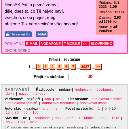
Přidáno:
5. 2.
Hodně štěstí a pevné zdraví,
2023 - 1:09
dělej dnes to, co Tě nejvíc baví,
Posláno:
1573x
všechno, co si přeješ, měj,
Známka:
2,93
od 1795 lidí
přejeme Ti k narozeninám všechno nej!
Autor:
© Jiří
Poláček
POSLAT NA
E-MAIL
VODAFONE
T-MOBILE
SLOVENSKO
O2
OHODNOCENO
Přání 1 - 10 / 30369
1
__
2
_
3
_
4
_
5
_
6
_
7
__
3037
__
>>
Přejít na stránku:
NASTAVENÍ
Řadit podle:
přidání
-|
hodnocení
|
posílanosti
|
délky
|
názvu
|
náhody
Veršované:
nezáleží
-|
ano
|
ne
Filtr obsahu:
odblokovat lechtivé
|
odblokovat sprosté
|
odblokovat nechutné
|
odblokovat drsné
Autorské:
nezáleží
-|
ano
|
ne
Počet na stránku:
1
|
5
|- 10 -|
15
|
30
|
50
|
100
SMS filtr:
ne
-|
1 Vodafone
|
do 2
|
do 5
|
1 T-Mobile
|
do 2
|
1 O2
|
do 2
|
1 SR
|
do 2
( Při současném nastavení se některá přání nezobrazují. ) (
zobrazit všechna
)