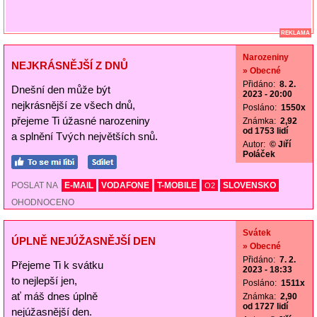
REKLAMA
Narozeniny
NEJKRÁSNĚJŠÍ Z DNŮ
» Obecné
Přidáno:
8. 2.
Dnešní den může být
2023 - 20:00
nejkrásnější ze všech dnů,
Posláno:
1550x
přejeme Ti úžasné narozeniny
Známka:
2,92
od 1753 lidí
a splnění Tvých největších snů.
Autor:
© Jiří
Poláček
POSLAT NA
E-MAIL
VODAFONE
T-MOBILE
SLOVENSKO
O2
OHODNOCENO
Svátek
ÚPLNĚ NEJÚŽASNĚJŠÍ DEN
» Obecné
Přidáno:
7. 2.
Přejeme Ti k svátku
2023 - 18:33
to nejlepší jen,
Posláno:
1511x
ať máš dnes úplně
Známka:
2,90
od 1727 lidí
nejúžasnější den.