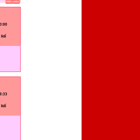
REKLAMA
20:00
lidí
18:33
lidí