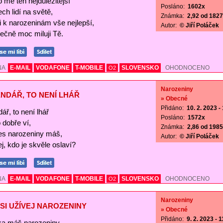
o mě ten nejdůležitější
Posláno:
1602x
ch lidí na světě,
Známka:
2,92 od 1827 
Ti k narozeninám vše nejlepší,
Autor:
© Jiří Poláček
ečně moc miluji Tě.
NA
E-MAIL
VODAFONE
T-MOBILE
SLOVENSKO
OHODNOCENO
O2
Narozeniny
NDÁŘ, TO NENÍ LHÁŘ
» Obecné
Přidáno:
10. 2. 2023 -
ář, to není lhář
Posláno:
1572x
o dobře ví,
Známka:
2,86 od 1985 
es narozeniny máš,
Autor:
© Jiří Poláček
j, kdo je skvěle oslaví?
NA
E-MAIL
VODAFONE
T-MOBILE
SLOVENSKO
OHODNOCENO
O2
Narozeniny
SI UŽÍVEJ NAROZENINY
» Obecné
Přidáno:
9. 2. 2023 - 
a máš narozeniny,