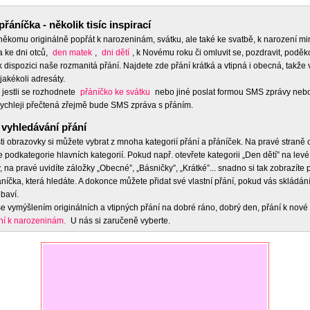
přáníčka - několik tisíc inspirací
 někomu originálně popřát k narozeninám, svátku, ale také ke svatbě, k narození m
a ke dni otců,
den matek
,
dni dětí
, k Novému roku či omluvit se, pozdravit, poděko
 dispozici naše rozmanitá přání. Najdete zde přání krátká a vtipná i obecná, takže 
jakékoli adresáty.
 jestli se rozhodnete
přáníčko ke svátku
nebo jiné poslat formou SMS zprávy nebo
ychleji přečtená zřejmě bude SMS zpráva s přáním.
vyhledávání přání
ti obrazovky si můžete vybrat z mnoha kategorií přání a přáníček. Na pravé straně
e podkategorie hlavních kategorií. Pokud např. otevřete kategorii „Den dětí” na levé
 na pravé uvidíte záložky „Obecné”, „Básničky”, „Krátké”... snadno si tak zobrazíte
níčka, která hledáte. A dokonce můžete přidat své vlastní přání, pokud vás skládán
baví.
e vymýšlením originálních a vtipných přání na dobré ráno, dobrý den, přání k nové 
ní k narozeninám.
U nás si zaručeně vyberte.