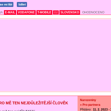
NA
E-MAIL
VODAFONE
T-MOBILE
SLOVENSKO
OHODNOCENO
O2
Narozeniny
PRO MĚ TEN NEJDŮLEŽITĚJŠÍ ČLOVĚK
» Pro partnera
Přidáno:
11. 2. 2023 -