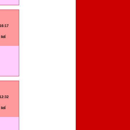
 16:17
lidí
 12:32
lidí