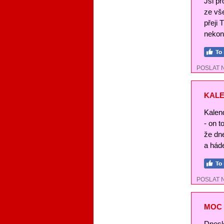
Jsi pr
ze vše
přeji 
nekon
POSLAT 
KALE
Kalend
- on t
že dn
a háde
POSLAT 
MOC 
Dnesk