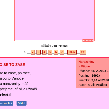
REKLAMA
Přání 1 - 10 / 30369
1
__
2
_
3
_
4
_
5
_
6
_
7
__
3037
__
>>
Narozeniny
O SE TO ZASE
» Vtipné
Přidáno:
14. 2. 2023 -
se to zase, po roce,
Posláno:
1692x
ejsou to Vánoce,
Známka:
2,84 od 2030 
a narozeniny máš,
Autor:
© Jiří Poláček
 přejeme, ať si je užíváš.
jlepší!