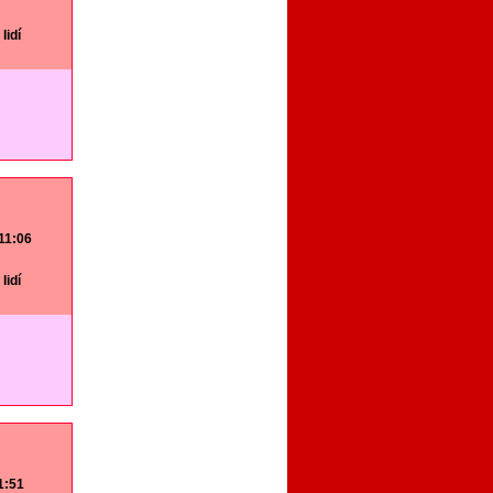
lidí
 11:06
lidí
11:51