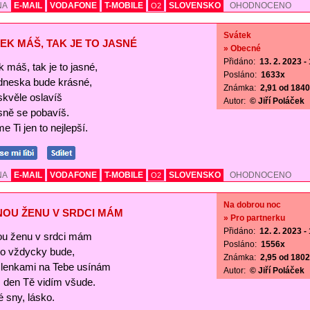
NA
E-MAIL
VODAFONE
T-MOBILE
SLOVENSKO
OHODNOCENO
O2
Svátek
EK MÁŠ, TAK JE TO JASNÉ
» Obecné
Přidáno:
13. 2. 2023 -
 máš, tak je to jasné,
Posláno:
1633x
 dneska bude krásné,
Známka:
2,91 od 1840 
skvěle oslavíš
Autor:
© Jiří Poláček
sně se pobavíš.
e Ti jen to nejlepší.
NA
E-MAIL
VODAFONE
T-MOBILE
SLOVENSKO
OHODNOCENO
O2
Na dobrou noc
NOU ŽENU V SRDCI MÁM
» Pro partnerku
Přidáno:
12. 2. 2023 -
ou ženu v srdci mám
Posláno:
1556x
 to vždycky bude,
Známka:
2,95 od 1802 
lenkami na Tebe usínám
Autor:
© Jiří Poláček
s den Tě vidím všude.
 sny, lásko.