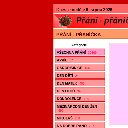
Dnes je
neděle 9. srpna 2026
.
PŘÁNÍ - PŘÁNÍČKA
kategorie
VŠECHNA PŘÁNÍ
30369
APRÍL
57
ČARODĚJNICE
166
DEN DĚTÍ
24
DEN MATEK
493
DEN OTCŮ
34
KONDOLENCE
118
MEZINÁRODNÍ DEN ŽEN
492
MIKULÁŠ
238
NA DOBRÉ RÁNO
797