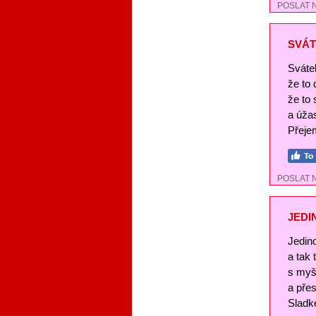
POSLAT 
SVÁT
Svátek
že to
že to 
a úža
Přejem
POSLAT 
JEDI
Jedin
a tak
s myš
a pře
Sladké