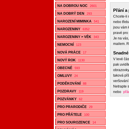
NA DOBROU NOC
2601
Přání a 
NA DOBRÝ DEN
293
Chcete-li
NAROZENÍ MIMINKA
541
nebo třeb
jsou vám k
NAROZENINY
6352
pravé pro 
NAROZENINY > VĚK
343
Je na vás,
mailem. R
NEMOCNÍ
123
NOVÁ PRÁCE
Snadné 
17
V levé čás
NOVÝ ROK
1130
pak uvidít
OBECNÉ
593
obrazovky,
taková přá
OMLUVY
24
veršování 
PODĚKOVÁNÍ
88
Netrapte s
POZDRAVY
119
nebo
přá
POZVÁNKY
62
PRO PRARODIČE
29
PRO PŘÁTELE
100
PRO SOUROZENCE
14