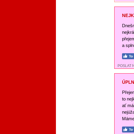
NEJK
Dnešn
nejkr
přeje
a spl
POSLAT 
ÚPLN
Přeje
to nej
ať má
nejúž
Máme 