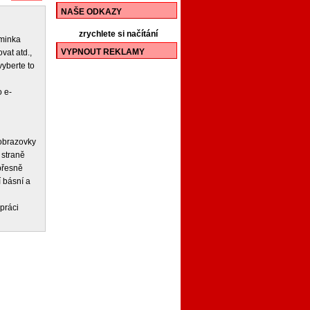
NAŠE ODKAZY
zrychlete si načítání
iminka
VYPNOUT REKLAMY
vat atd.,
vyberte to
 e-
 obrazovky
 straně
 přesně
í básní a
práci