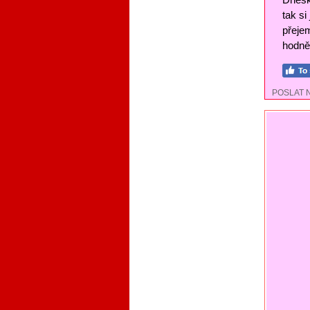
tak si
přejem
hodně 
POSLAT 