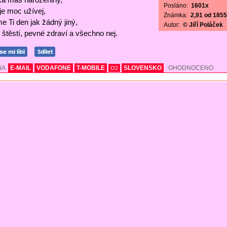
Posláno:
1601x
 je moc užívej,
Známka:
2,91 od 1855 
e Ti den jak žádný jiný,
Autor:
© Jiří Poláček
štěstí, pevné zdraví a všechno nej.
NA
E-MAIL
VODAFONE
T-MOBILE
SLOVENSKO
OHODNOCENO
O2