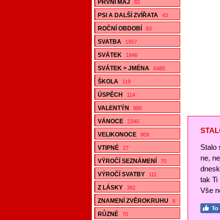
PRVNÍ MÁJ
82
PSI A DALŠÍ ZVÍŘATA
43
ROČNÍ OBDOBÍ
83
SVATBA
1957
SVÁTEK
1846
SVÁTEK > JMÉNA
6480
ŠKOLA
119
ÚSPĚCH
114
VALENTÝN
980
VÁNOCE
2340
STAL
VELIKONOCE
809
Stalo 
VTIPNÉ
27
ne, n
VÝROČÍ SEZNÁMENÍ
70
dnesk
VÝROČÍ SVATBY
111
tak Ti
Z LÁSKY
382
Vše ne
ZNAMENÍ ZVĚROKRUHU
8
RŮZNÉ
70