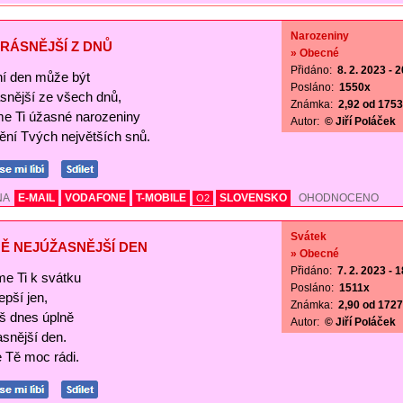
Narozeniny
RÁSNĚJŠÍ Z DNŮ
» Obecné
Přidáno:
8. 2. 2023 - 
í den může být
Posláno:
1550x
ásnější ze všech dnů,
Známka:
2,92 od 1753 
me Ti úžasné narozeniny
Autor:
© Jiří Poláček
nění Tvých největších snů.
NA
E-MAIL
VODAFONE
T-MOBILE
SLOVENSKO
OHODNOCENO
O2
Svátek
Ě NEJÚŽASNĚJŠÍ DEN
» Obecné
Přidáno:
7. 2. 2023 - 
me Ti k svátku
Posláno:
1511x
lepší jen,
Známka:
2,90 od 1727 
š dnes úplně
Autor:
© Jiří Poláček
asnější den.
Tě moc rádi.