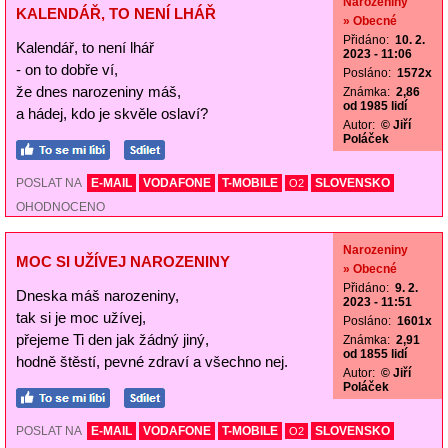
Narozeniny
KALENDÁŘ, TO NENÍ LHÁŘ
» Obecné
Přidáno:
10. 2.
Kalendář, to není lhář
2023 - 11:06
- on to dobře ví,
Posláno:
1572x
že dnes narozeniny máš,
Známka:
2,86
od 1985 lidí
a hádej, kdo je skvěle oslaví?
Autor:
© Jiří
Poláček
POSLAT NA
E-MAIL
VODAFONE
T-MOBILE
SLOVENSKO
O2
OHODNOCENO
Narozeniny
MOC SI UŽÍVEJ NAROZENINY
» Obecné
Přidáno:
9. 2.
Dneska máš narozeniny,
2023 - 11:51
tak si je moc užívej,
Posláno:
1601x
přejeme Ti den jak žádný jiný,
Známka:
2,91
od 1855 lidí
hodně štěstí, pevné zdraví a všechno nej.
Autor:
© Jiří
Poláček
POSLAT NA
E-MAIL
VODAFONE
T-MOBILE
SLOVENSKO
O2