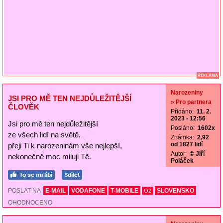
REKLAMA
Narozeniny
JSI PRO MĚ TEN NEJDŮLEŽITĚJŠÍ
» Pro partnera
ČLOVĚK
Přidáno:
11. 2.
2023 - 12:56
Jsi pro mě ten nejdůležitější
Posláno:
1602x
ze všech lidí na světě,
Známka:
2,92
od 1827 lidí
přeji Ti k narozeninám vše nejlepší,
Autor:
© Jiří
nekonečně moc miluji Tě.
Poláček
POSLAT NA
E-MAIL
VODAFONE
T-MOBILE
SLOVENSKO
O2
OHODNOCENO