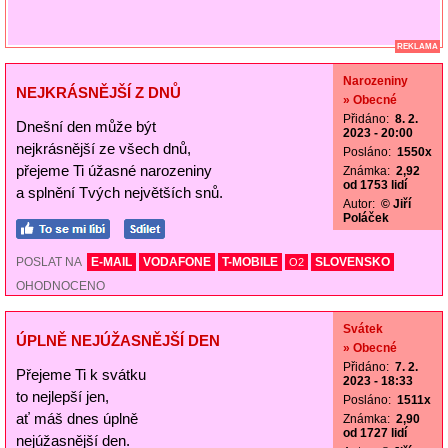
REKLAMA
Narozeniny
NEJKRÁSNĚJŠÍ Z DNŮ
» Obecné
Přidáno:
8. 2.
Dnešní den může být
2023 - 20:00
nejkrásnější ze všech dnů,
Posláno:
1550x
přejeme Ti úžasné narozeniny
Známka:
2,92
od 1753 lidí
a splnění Tvých největších snů.
Autor:
© Jiří
Poláček
POSLAT NA
E-MAIL
VODAFONE
T-MOBILE
SLOVENSKO
O2
OHODNOCENO
Svátek
ÚPLNĚ NEJÚŽASNĚJŠÍ DEN
» Obecné
Přidáno:
7. 2.
Přejeme Ti k svátku
2023 - 18:33
to nejlepší jen,
Posláno:
1511x
ať máš dnes úplně
Známka:
2,90
od 1727 lidí
nejúžasnější den.