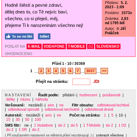
Přidáno:
5. 2.
Hodně štěstí a pevné zdraví,
2023 - 1:09
dělej dnes to, co Tě nejvíc baví,
Posláno:
1573x
všechno, co si přeješ, měj,
Známka:
2,93
od 1795 lidí
přejeme Ti k narozeninám všechno nej!
Autor:
© Jiří
Poláček
POSLAT NA
E-MAIL
VODAFONE
T-MOBILE
SLOVENSKO
O2
OHODNOCENO
Přání 1 - 10 / 30369
1
__
2
_
3
_
4
_
5
_
6
_
7
__
3037
__
>>
Přejít na stránku:
NASTAVENÍ
Řadit podle:
přidání
-|
hodnocení
|
posílanosti
|
délky
|
názvu
|
náhody
Veršované:
nezáleží
-|
ano
|
ne
Filtr obsahu:
odblokovat lechtivé
|
odblokovat sprosté
|
odblokovat nechutné
|
odblokovat drsné
Autorské:
nezáleží
-|
ano
|
ne
Počet na stránku:
1
|
5
|- 10 -|
15
|
30
|
50
|
100
SMS filtr:
ne
-|
1 Vodafone
|
do 2
|
do 5
|
1 T-Mobile
|
do 2
|
1 O2
|
do 2
|
1 SR
|
do 2
( Při současném nastavení se některá přání nezobrazují. ) (
zobrazit všechna
)