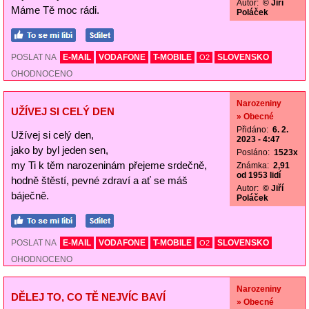
Autor:
© Jiří
Máme Tě moc rádi.
Poláček
POSLAT NA
E-MAIL
VODAFONE
T-MOBILE
SLOVENSKO
O2
OHODNOCENO
Narozeniny
UŽÍVEJ SI CELÝ DEN
» Obecné
Přidáno:
6. 2.
Užívej si celý den,
2023 - 4:47
jako by byl jeden sen,
Posláno:
1523x
my Ti k těm narozeninám přejeme srdečně,
Známka:
2,91
od 1953 lidí
hodně štěstí, pevné zdraví a ať se máš
Autor:
© Jiří
báječně.
Poláček
POSLAT NA
E-MAIL
VODAFONE
T-MOBILE
SLOVENSKO
O2
OHODNOCENO
Narozeniny
DĚLEJ TO, CO TĚ NEJVÍC BAVÍ
» Obecné