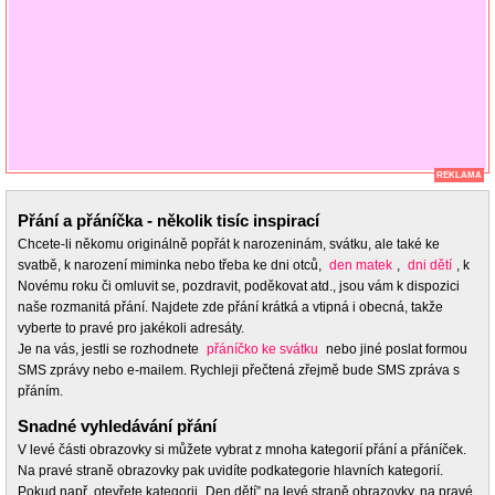
REKLAMA
Přání a přáníčka - několik tisíc inspirací
Chcete-li někomu originálně popřát k narozeninám, svátku, ale také ke
svatbě, k narození miminka nebo třeba ke dni otců,
den matek
,
dni dětí
, k
Novému roku či omluvit se, pozdravit, poděkovat atd., jsou vám k dispozici
naše rozmanitá přání. Najdete zde přání krátká a vtipná i obecná, takže
vyberte to pravé pro jakékoli adresáty.
Je na vás, jestli se rozhodnete
přáníčko ke svátku
nebo jiné poslat formou
SMS zprávy nebo e-mailem. Rychleji přečtená zřejmě bude SMS zpráva s
přáním.
Snadné vyhledávání přání
V levé části obrazovky si můžete vybrat z mnoha kategorií přání a přáníček.
Na pravé straně obrazovky pak uvidíte podkategorie hlavních kategorií.
Pokud např. otevřete kategorii „Den dětí” na levé straně obrazovky, na pravé