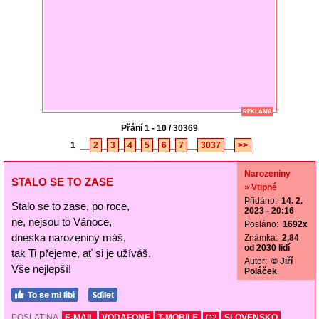
REKLAMA
Přání 1 - 10 / 30369
1
__
2
_
3
_
4
_
5
_
6
_
7
__
3037
__
>>
Narozeniny
STALO SE TO ZASE
» Vtipné
Přidáno:
14. 2.
Stalo se to zase, po roce,
2023 - 20:16
ne, nejsou to Vánoce,
Posláno:
1692x
dneska narozeniny máš,
Známka:
2,84
od 2030 lidí
tak Ti přejeme, ať si je užíváš.
Autor:
© Jiří
Vše nejlepší!
Poláček
POSLAT NA
E-MAIL
VODAFONE
T-MOBILE
SLOVENSKO
O2