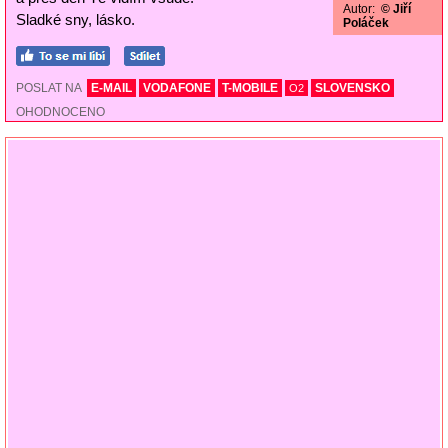
Autor:
© Jiří
Sladké sny, lásko.
Poláček
POSLAT NA
E-MAIL
VODAFONE
T-MOBILE
SLOVENSKO
O2
OHODNOCENO