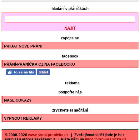
hledání v přáníčkách
zapojte se
PŘIDAT NOVÉ PŘÁNÍ
facebook
PŘÁNÍ-PŘÁNÍČKA.CZ NA FACEBOOKU
reklama
podpořte nás
NAŠE ODKAZY
zrychlete si načítání
VYPNOUT REKLAMY
© 2008-2026
www.prani-pranicka.cz
|
Zveřejňování děl jinde je bez
souhlasu autora zakázáno!!!
|
Pište nám na
info@prani-pranicka.cz