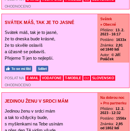
OHODNOCENO
Svátek
SVÁTEK MÁŠ, TAK JE TO JASNÉ
» Obecné
Přidáno:
13. 2.
Svátek máš, tak je to jasné,
2023 - 16:17
že to dneska bude krásné,
Posláno:
1633x
že to skvěle oslavíš
Známka:
2,91
od 1840 lidí
a úžasně se pobavíš.
Autor:
© Jiří
Přejeme Ti jen to nejlepší.
Poláček
POSLAT NA
E-MAIL
VODAFONE
T-MOBILE
SLOVENSKO
O2
OHODNOCENO
Na dobrou noc
JEDINOU ŽENU V SRDCI MÁM
» Pro partnerku
Přidáno:
12. 2.
Jedinou ženu v srdci mám
2023 - 12:32
a tak to vždycky bude,
Posláno:
1556x
s myšlenkami na Tebe usínám
Známka:
2,95
od 1802 lidí
a přes den Tě vidím všude.