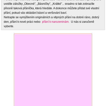
uvidíte záložky „Obecné”, „Básničky”, „Krátké”... snadno si tak zobrazíte
přesně taková přáníčka, která hledáte. A dokonce můžete přidat své vlastní
přání, pokud vás skládání básní a veršování baví.
Netrapte se vymýšlením originálních a vtipných přání na dobré ráno, dobrý
den, přání k nové práci nebo
přání k narozeninám.
U nás si zaručeně
vyberte.