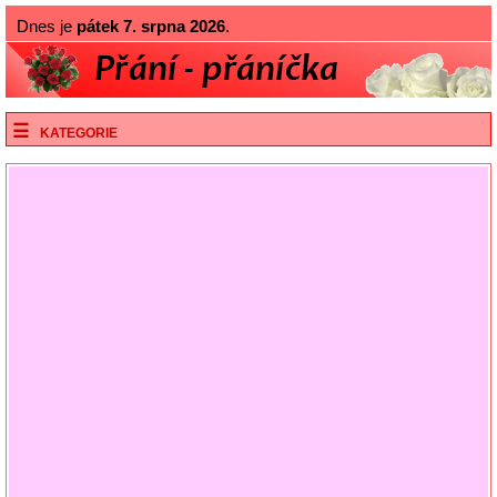
Dnes je
pátek 7. srpna 2026
.
KATEGORIE