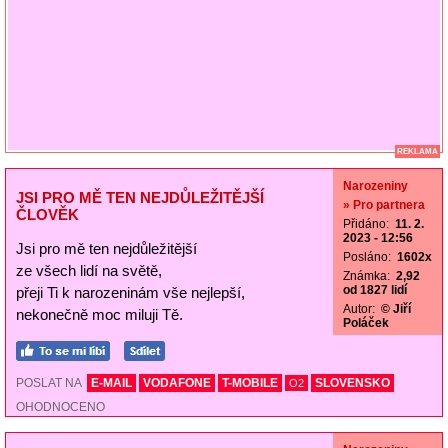
REKLAMA
Narozeniny
JSI PRO MĚ TEN NEJDŮLEŽITĚJŠÍ
» Pro partnera
ČLOVĚK
Přidáno:
11. 2.
2023 - 12:56
Jsi pro mě ten nejdůležitější
Posláno:
1602x
ze všech lidí na světě,
Známka:
2,92
od 1827 lidí
přeji Ti k narozeninám vše nejlepší,
Autor:
© Jiří
nekonečně moc miluji Tě.
Poláček
POSLAT NA
E-MAIL
VODAFONE
T-MOBILE
SLOVENSKO
O2
OHODNOCENO