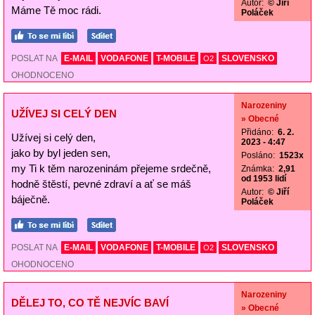
Autor:
© Jiří
Máme Tě moc rádi.
Poláček
POSLAT NA
E-MAIL
VODAFONE
T-MOBILE
SLOVENSKO
O2
OHODNOCENO
Narozeniny
UŽÍVEJ SI CELÝ DEN
» Obecné
Přidáno:
6. 2.
Užívej si celý den,
2023 - 4:47
jako by byl jeden sen,
Posláno:
1523x
my Ti k těm narozeninám přejeme srdečně,
Známka:
2,91
od 1953 lidí
hodně štěstí, pevné zdraví a ať se máš
Autor:
© Jiří
báječně.
Poláček
POSLAT NA
E-MAIL
VODAFONE
T-MOBILE
SLOVENSKO
O2
OHODNOCENO
Narozeniny
DĚLEJ TO, CO TĚ NEJVÍC BAVÍ
» Obecné