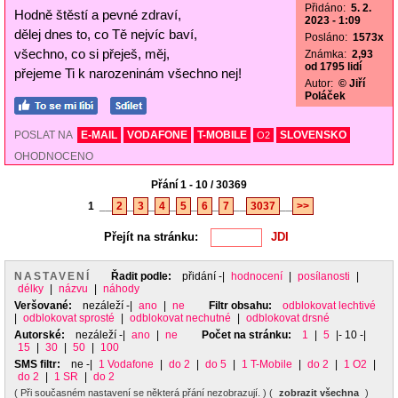
Přidáno:
5. 2.
Hodně štěstí a pevné zdraví,
2023 - 1:09
dělej dnes to, co Tě nejvíc baví,
Posláno:
1573x
všechno, co si přeješ, měj,
Známka:
2,93
od 1795 lidí
přejeme Ti k narozeninám všechno nej!
Autor:
© Jiří
Poláček
POSLAT NA
E-MAIL
VODAFONE
T-MOBILE
SLOVENSKO
O2
OHODNOCENO
Přání 1 - 10 / 30369
1
__
2
_
3
_
4
_
5
_
6
_
7
__
3037
__
>>
Přejít na stránku:
NASTAVENÍ
Řadit podle:
přidání
-|
hodnocení
|
posílanosti
|
délky
|
názvu
|
náhody
Veršované:
nezáleží
-|
ano
|
ne
Filtr obsahu:
odblokovat lechtivé
|
odblokovat sprosté
|
odblokovat nechutné
|
odblokovat drsné
Autorské:
nezáleží
-|
ano
|
ne
Počet na stránku:
1
|
5
|- 10 -|
15
|
30
|
50
|
100
SMS filtr:
ne
-|
1 Vodafone
|
do 2
|
do 5
|
1 T-Mobile
|
do 2
|
1 O2
|
do 2
|
1 SR
|
do 2
( Při současném nastavení se některá přání nezobrazují. ) (
zobrazit všechna
)