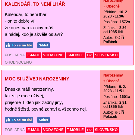
Narozeniny
KALENDÁŘ, TO NENÍ LHÁŘ
» Obecné
Přidáno:
10. 2.
Kalendář, to není lhář
2023 - 11:06
- on to dobře ví,
Posláno:
1572x
že dnes narozeniny máš,
Známka:
2,86
od 1985 lidí
a hádej, kdo je skvěle oslaví?
Autor:
© Jiří
Poláček
POSLAT NA
E-MAIL
VODAFONE
T-MOBILE
SLOVENSKO
O2
OHODNOCENO
Narozeniny
MOC SI UŽÍVEJ NAROZENINY
» Obecné
Přidáno:
9. 2.
Dneska máš narozeniny,
2023 - 11:51
tak si je moc užívej,
Posláno:
1601x
přejeme Ti den jak žádný jiný,
Známka:
2,91
od 1855 lidí
hodně štěstí, pevné zdraví a všechno nej.
Autor:
© Jiří
Poláček
POSLAT NA
E-MAIL
VODAFONE
T-MOBILE
SLOVENSKO
O2