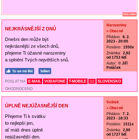
REKLAMA
Narozeniny
NEJKRÁSNĚJŠÍ Z DNŮ
» Obecné
Přidáno:
8. 2.
Dnešní den může být
2023 - 20:00
nejkrásnější ze všech dnů,
Posláno:
1550x
přejeme Ti úžasné narozeniny
Známka:
2,92
od 1753 lidí
a splnění Tvých největších snů.
Autor:
© Jiří
Poláček
POSLAT NA
E-MAIL
VODAFONE
T-MOBILE
SLOVENSKO
O2
OHODNOCENO
Svátek
ÚPLNĚ NEJÚŽASNĚJŠÍ DEN
» Obecné
Přidáno:
7. 2.
Přejeme Ti k svátku
2023 - 18:33
to nejlepší jen,
Posláno:
1511x
ať máš dnes úplně
Známka:
2,90
od 1727 lidí
nejúžasnější den.