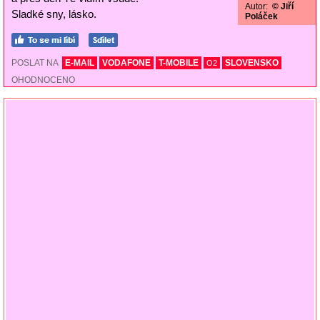
Autor:
© Jiří
Sladké sny, lásko.
Poláček
POSLAT NA
E-MAIL
VODAFONE
T-MOBILE
SLOVENSKO
O2
OHODNOCENO