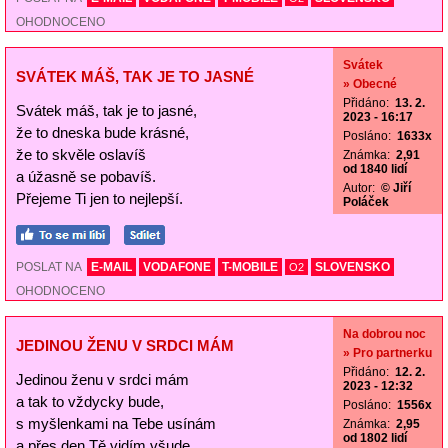
OHODNOCENO
Svátek
SVÁTEK MÁŠ, TAK JE TO JASNÉ
» Obecné
Přidáno:
13. 2.
Svátek máš, tak je to jasné,
2023 - 16:17
že to dneska bude krásné,
Posláno:
1633x
že to skvěle oslavíš
Známka:
2,91
od 1840 lidí
a úžasně se pobavíš.
Autor:
© Jiří
Přejeme Ti jen to nejlepší.
Poláček
POSLAT NA
E-MAIL
VODAFONE
T-MOBILE
SLOVENSKO
O2
OHODNOCENO
Na dobrou noc
JEDINOU ŽENU V SRDCI MÁM
» Pro partnerku
Přidáno:
12. 2.
Jedinou ženu v srdci mám
2023 - 12:32
a tak to vždycky bude,
Posláno:
1556x
s myšlenkami na Tebe usínám
Známka:
2,95
od 1802 lidí
a přes den Tě vidím všude.