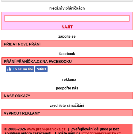
hledání v přáníčkách
zapojte se
PŘIDAT NOVÉ PŘÁNÍ
facebook
PŘÁNÍ-PŘÁNÍČKA.CZ NA FACEBOOKU
reklama
podpořte nás
NAŠE ODKAZY
zrychlete si načítání
VYPNOUT REKLAMY
© 2008-2026
www.prani-pranicka.cz
|
Zveřejňování děl jinde je bez
souhlasu autora zakázáno!!!
|
Pište nám na
info@prani-pranicka.cz