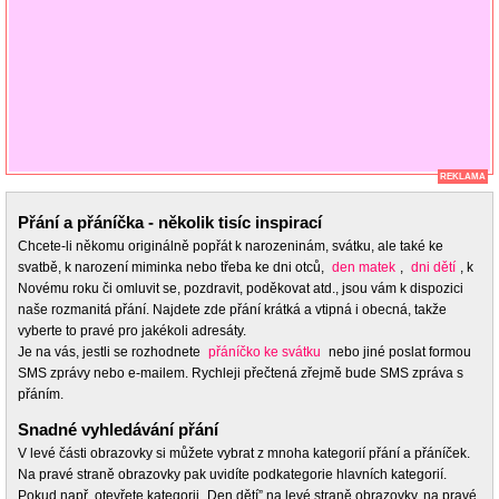
REKLAMA
Přání a přáníčka - několik tisíc inspirací
Chcete-li někomu originálně popřát k narozeninám, svátku, ale také ke
svatbě, k narození miminka nebo třeba ke dni otců,
den matek
,
dni dětí
, k
Novému roku či omluvit se, pozdravit, poděkovat atd., jsou vám k dispozici
naše rozmanitá přání. Najdete zde přání krátká a vtipná i obecná, takže
vyberte to pravé pro jakékoli adresáty.
Je na vás, jestli se rozhodnete
přáníčko ke svátku
nebo jiné poslat formou
SMS zprávy nebo e-mailem. Rychleji přečtená zřejmě bude SMS zpráva s
přáním.
Snadné vyhledávání přání
V levé části obrazovky si můžete vybrat z mnoha kategorií přání a přáníček.
Na pravé straně obrazovky pak uvidíte podkategorie hlavních kategorií.
Pokud např. otevřete kategorii „Den dětí” na levé straně obrazovky, na pravé