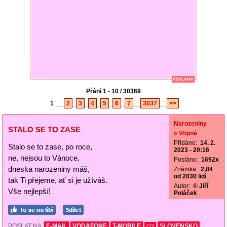
REKLAMA
Přání 1 - 10 / 30369
1
__
2
_
3
_
4
_
5
_
6
_
7
__
3037
__
>>
Narozeniny
STALO SE TO ZASE
» Vtipné
Přidáno:
14. 2.
Stalo se to zase, po roce,
2023 - 20:16
ne, nejsou to Vánoce,
Posláno:
1692x
dneska narozeniny máš,
Známka:
2,84
od 2030 lidí
tak Ti přejeme, ať si je užíváš.
Autor:
© Jiří
Vše nejlepší!
Poláček
POSLAT NA
E-MAIL
VODAFONE
T-MOBILE
SLOVENSKO
O2