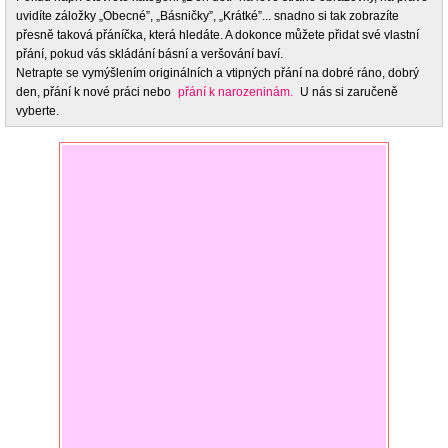
uvidíte záložky „Obecné”, „Básničky”, „Krátké”... snadno si tak zobrazíte
přesně taková přáníčka, která hledáte. A dokonce můžete přidat své vlastní
přání, pokud vás skládání básní a veršování baví.
Netrapte se vymýšlením originálních a vtipných přání na dobré ráno, dobrý
den, přání k nové práci nebo
přání k narozeninám.
U nás si zaručeně
vyberte.