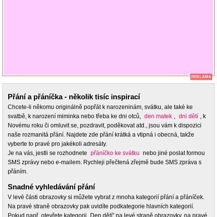
REKLAMA
Přání a přáníčka - několik tisíc inspirací
Chcete-li někomu originálně popřát k narozeninám, svátku, ale také ke
svatbě, k narození miminka nebo třeba ke dni otců,
den matek
,
dni dětí
, k
Novému roku či omluvit se, pozdravit, poděkovat atd., jsou vám k dispozici
naše rozmanitá přání. Najdete zde přání krátká a vtipná i obecná, takže
vyberte to pravé pro jakékoli adresáty.
Je na vás, jestli se rozhodnete
přáníčko ke svátku
nebo jiné poslat formou
SMS zprávy nebo e-mailem. Rychleji přečtená zřejmě bude SMS zpráva s
přáním.
Snadné vyhledávání přání
V levé části obrazovky si můžete vybrat z mnoha kategorií přání a přáníček.
Na pravé straně obrazovky pak uvidíte podkategorie hlavních kategorií.
Pokud např. otevřete kategorii „Den dětí” na levé straně obrazovky, na pravé