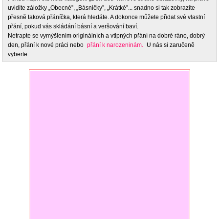
uvidíte záložky „Obecné”, „Básničky”, „Krátké”... snadno si tak zobrazíte
přesně taková přáníčka, která hledáte. A dokonce můžete přidat své vlastní
přání, pokud vás skládání básní a veršování baví.
Netrapte se vymýšlením originálních a vtipných přání na dobré ráno, dobrý
den, přání k nové práci nebo
přání k narozeninám.
U nás si zaručeně
vyberte.