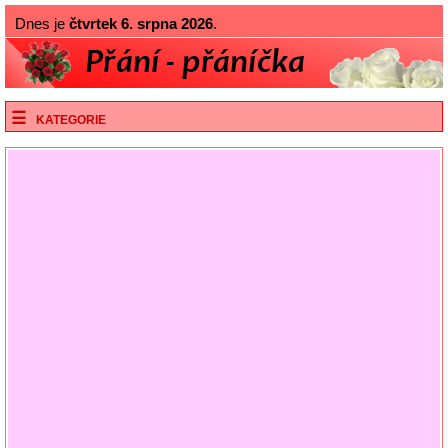
Dnes je
čtvrtek 6. srpna 2026
.
KATEGORIE