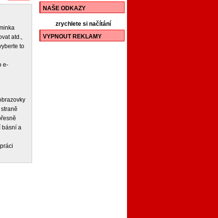
NAŠE ODKAZY
zrychlete si načítání
iminka
VYPNOUT REKLAMY
vat atd.,
vyberte to
 e-
 obrazovky
 straně
 přesně
í básní a
práci