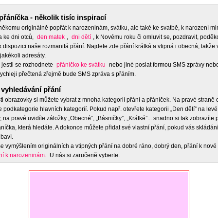
přáníčka - několik tisíc inspirací
 někomu originálně popřát k narozeninám, svátku, ale také ke svatbě, k narození m
a ke dni otců,
den matek
,
dni dětí
, k Novému roku či omluvit se, pozdravit, poděko
 dispozici naše rozmanitá přání. Najdete zde přání krátká a vtipná i obecná, takže 
jakékoli adresáty.
 jestli se rozhodnete
přáníčko ke svátku
nebo jiné poslat formou SMS zprávy nebo
ychleji přečtená zřejmě bude SMS zpráva s přáním.
vyhledávání přání
ti obrazovky si můžete vybrat z mnoha kategorií přání a přáníček. Na pravé straně
e podkategorie hlavních kategorií. Pokud např. otevřete kategorii „Den dětí” na levé
 na pravé uvidíte záložky „Obecné”, „Básničky”, „Krátké”... snadno si tak zobrazíte
níčka, která hledáte. A dokonce můžete přidat své vlastní přání, pokud vás skládán
baví.
e vymýšlením originálních a vtipných přání na dobré ráno, dobrý den, přání k nové 
ní k narozeninám.
U nás si zaručeně vyberte.