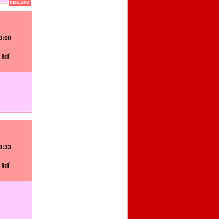
REKLAMA
20:00
lidí
18:33
lidí