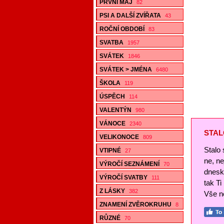
PRVNÍ MÁJ
82
PSI A DALŠÍ ZVÍŘATA
43
ROČNÍ OBDOBÍ
83
SVATBA
1957
SVÁTEK
1846
SVÁTEK > JMÉNA
6480
ŠKOLA
119
ÚSPĚCH
114
VALENTÝN
980
VÁNOCE
2340
STAL
VELIKONOCE
809
Stalo 
VTIPNÉ
27
ne, n
VÝROČÍ SEZNÁMENÍ
70
dnesk
VÝROČÍ SVATBY
111
tak Ti
Z LÁSKY
382
Vše ne
ZNAMENÍ ZVĚROKRUHU
8
RŮZNÉ
70