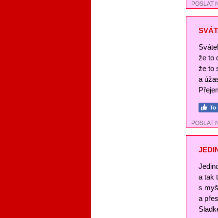
POSLAT 
SVÁT
Svátek
že to
že to 
a úža
Přejem
POSLAT 
JEDI
Jedin
a tak
s myš
a pře
Sladké