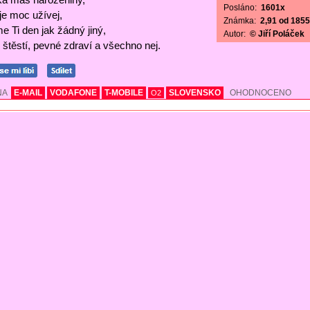
Posláno:
1601x
 je moc užívej,
Známka:
2,91 od 1855 
e Ti den jak žádný jiný,
Autor:
© Jiří Poláček
štěstí, pevné zdraví a všechno nej.
NA
E-MAIL
VODAFONE
T-MOBILE
SLOVENSKO
OHODNOCENO
O2