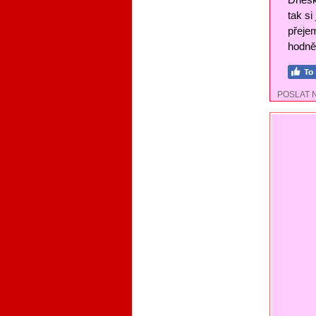
tak si
přejem
hodně 
POSLAT 