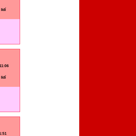
lidí
 11:06
lidí
11:51