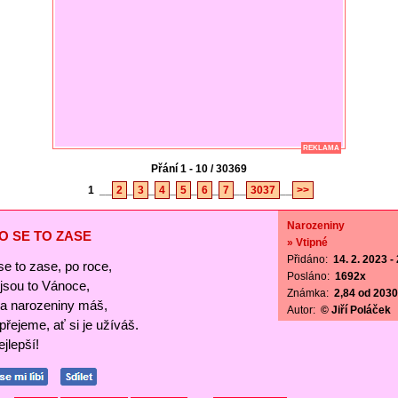
REKLAMA
Přání 1 - 10 / 30369
1
__
2
_
3
_
4
_
5
_
6
_
7
__
3037
__
>>
Narozeniny
O SE TO ZASE
» Vtipné
Přidáno:
14. 2. 2023 -
se to zase, po roce,
Posláno:
1692x
ejsou to Vánoce,
Známka:
2,84 od 2030 
a narozeniny máš,
Autor:
© Jiří Poláček
 přejeme, ať si je užíváš.
jlepší!