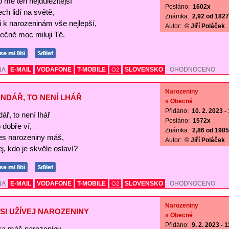
o mě ten nejdůležitější
Posláno:
1602x
ch lidí na světě,
Známka:
2,92 od 1827 
Ti k narozeninám vše nejlepší,
Autor:
© Jiří Poláček
ečně moc miluji Tě.
NA
E-MAIL
VODAFONE
T-MOBILE
SLOVENSKO
OHODNOCENO
O2
Narozeniny
NDÁŘ, TO NENÍ LHÁŘ
» Obecné
Přidáno:
10. 2. 2023 -
ář, to není lhář
Posláno:
1572x
o dobře ví,
Známka:
2,86 od 1985 
es narozeniny máš,
Autor:
© Jiří Poláček
j, kdo je skvěle oslaví?
NA
E-MAIL
VODAFONE
T-MOBILE
SLOVENSKO
OHODNOCENO
O2
Narozeniny
SI UŽÍVEJ NAROZENINY
» Obecné
Přidáno:
9. 2. 2023 - 
a máš narozeniny,