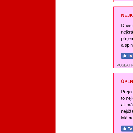
NEJK
Dnešn
nejkr
přeje
a spl
POSLAT 
ÚPLN
Přeje
to nej
ať má
nejúž
Máme 