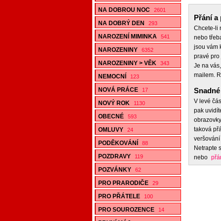
NA DOBROU NOC
2601
Přání a 
NA DOBRÝ DEN
293
Chcete-li
NAROZENÍ MIMINKA
541
nebo třeb
jsou vám k
NAROZENINY
6352
pravé pro 
NAROZENINY > VĚK
343
Je na vás,
mailem. R
NEMOCNÍ
123
NOVÁ PRÁCE
Snadné 
17
V levé čás
NOVÝ ROK
1130
pak uvidít
OBECNÉ
593
obrazovky,
taková přá
OMLUVY
24
veršování 
PODĚKOVÁNÍ
88
Netrapte s
POZDRAVY
119
nebo
přá
POZVÁNKY
62
PRO PRARODIČE
29
PRO PŘÁTELE
100
PRO SOUROZENCE
14