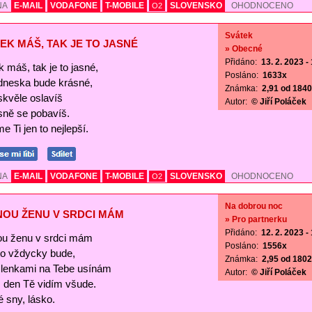
NA
E-MAIL
VODAFONE
T-MOBILE
SLOVENSKO
OHODNOCENO
O2
Svátek
EK MÁŠ, TAK JE TO JASNÉ
» Obecné
Přidáno:
13. 2. 2023 -
 máš, tak je to jasné,
Posláno:
1633x
 dneska bude krásné,
Známka:
2,91 od 1840 
skvěle oslavíš
Autor:
© Jiří Poláček
sně se pobavíš.
e Ti jen to nejlepší.
NA
E-MAIL
VODAFONE
T-MOBILE
SLOVENSKO
OHODNOCENO
O2
Na dobrou noc
NOU ŽENU V SRDCI MÁM
» Pro partnerku
Přidáno:
12. 2. 2023 -
ou ženu v srdci mám
Posláno:
1556x
 to vždycky bude,
Známka:
2,95 od 1802 
lenkami na Tebe usínám
Autor:
© Jiří Poláček
s den Tě vidím všude.
 sny, lásko.