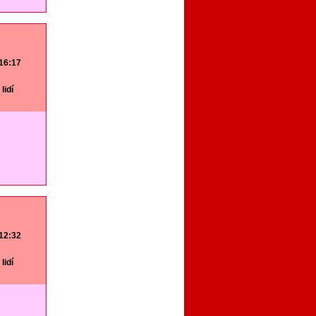
 16:17
lidí
 12:32
lidí