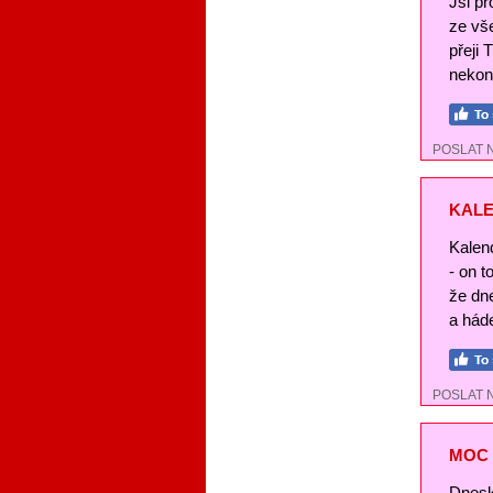
Jsi pr
ze vše
přeji 
nekon
POSLAT 
KALE
Kalend
- on t
že dn
a háde
POSLAT 
MOC 
Dnesk