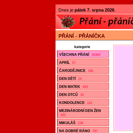
Dnes je
pátek 7. srpna 2026
.
PŘÁNÍ - PŘÁNÍČKA
kategorie
VŠECHNA PŘÁNÍ
30369
APRÍL
57
ČARODĚJNICE
166
DEN DĚTÍ
24
DEN MATEK
493
DEN OTCŮ
34
KONDOLENCE
118
MEZINÁRODNÍ DEN ŽEN
492
MIKULÁŠ
238
NA DOBRÉ RÁNO
797