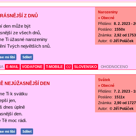
Narozeniny
RÁSNĚJŠÍ Z DNŮ
» Obecné
Přidáno:
8. 2. 2023 - 
í den může být
Posláno:
1550x
ásnější ze všech dnů,
Známka:
2,92 od 1753 
me Ti úžasné narozeniny
Autor:
© Jiří Poláček
nění Tvých největších snů.
NA
E-MAIL
VODAFONE
T-MOBILE
SLOVENSKO
OHODNOCENO
O2
Svátek
Ě NEJÚŽASNĚJŠÍ DEN
» Obecné
Přidáno:
7. 2. 2023 - 
me Ti k svátku
Posláno:
1511x
lepší jen,
Známka:
2,90 od 1727 
š dnes úplně
Autor:
© Jiří Poláček
asnější den.
Tě moc rádi.