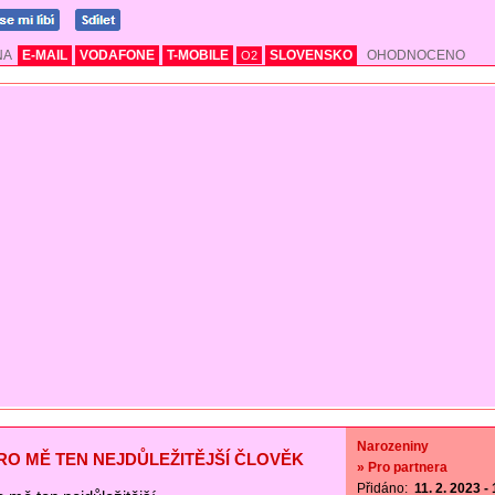
NA
E-MAIL
VODAFONE
T-MOBILE
SLOVENSKO
OHODNOCENO
O2
Narozeniny
PRO MĚ TEN NEJDŮLEŽITĚJŠÍ ČLOVĚK
» Pro partnera
Přidáno:
11. 2. 2023 -