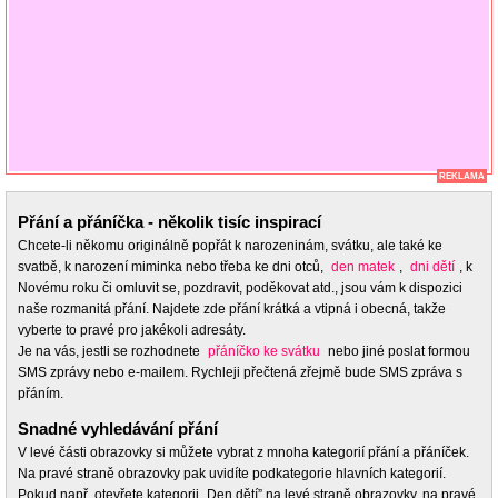
REKLAMA
Přání a přáníčka - několik tisíc inspirací
Chcete-li někomu originálně popřát k narozeninám, svátku, ale také ke
svatbě, k narození miminka nebo třeba ke dni otců,
den matek
,
dni dětí
, k
Novému roku či omluvit se, pozdravit, poděkovat atd., jsou vám k dispozici
naše rozmanitá přání. Najdete zde přání krátká a vtipná i obecná, takže
vyberte to pravé pro jakékoli adresáty.
Je na vás, jestli se rozhodnete
přáníčko ke svátku
nebo jiné poslat formou
SMS zprávy nebo e-mailem. Rychleji přečtená zřejmě bude SMS zpráva s
přáním.
Snadné vyhledávání přání
V levé části obrazovky si můžete vybrat z mnoha kategorií přání a přáníček.
Na pravé straně obrazovky pak uvidíte podkategorie hlavních kategorií.
Pokud např. otevřete kategorii „Den dětí” na levé straně obrazovky, na pravé