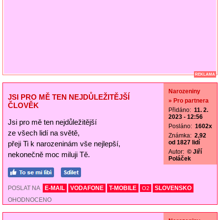
REKLAMA
Narozeniny
JSI PRO MĚ TEN NEJDŮLEŽITĚJŠÍ
» Pro partnera
ČLOVĚK
Přidáno:
11. 2.
2023 - 12:56
Jsi pro mě ten nejdůležitější
Posláno:
1602x
ze všech lidí na světě,
Známka:
2,92
od 1827 lidí
přeji Ti k narozeninám vše nejlepší,
Autor:
© Jiří
nekonečně moc miluji Tě.
Poláček
POSLAT NA
E-MAIL
VODAFONE
T-MOBILE
SLOVENSKO
O2
OHODNOCENO