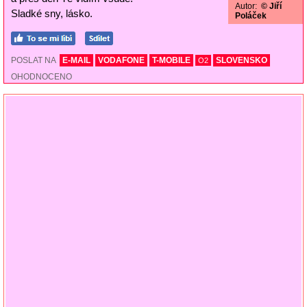
Autor:
© Jiří
Sladké sny, lásko.
Poláček
POSLAT NA
E-MAIL
VODAFONE
T-MOBILE
SLOVENSKO
O2
OHODNOCENO