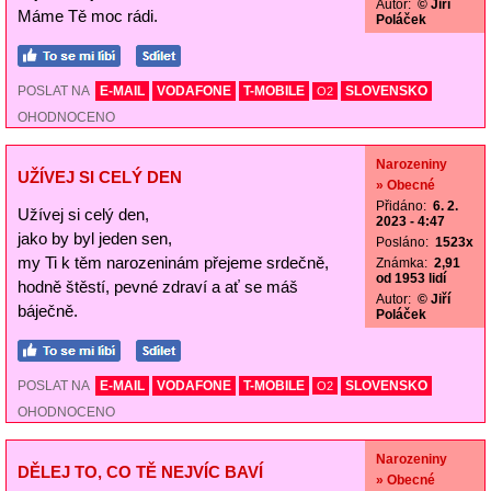
Autor:
© Jiří
Máme Tě moc rádi.
Poláček
POSLAT NA
E-MAIL
VODAFONE
T-MOBILE
SLOVENSKO
O2
OHODNOCENO
Narozeniny
UŽÍVEJ SI CELÝ DEN
» Obecné
Přidáno:
6. 2.
Užívej si celý den,
2023 - 4:47
jako by byl jeden sen,
Posláno:
1523x
my Ti k těm narozeninám přejeme srdečně,
Známka:
2,91
od 1953 lidí
hodně štěstí, pevné zdraví a ať se máš
Autor:
© Jiří
báječně.
Poláček
POSLAT NA
E-MAIL
VODAFONE
T-MOBILE
SLOVENSKO
O2
OHODNOCENO
Narozeniny
DĚLEJ TO, CO TĚ NEJVÍC BAVÍ
» Obecné