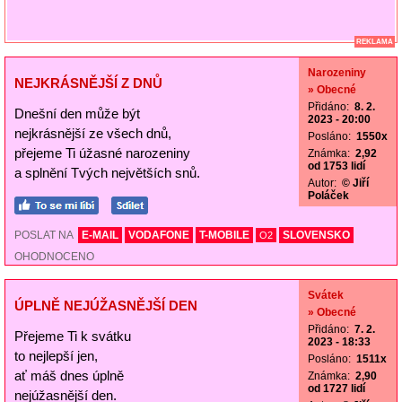
REKLAMA
Narozeniny
NEJKRÁSNĚJŠÍ Z DNŮ
» Obecné
Přidáno:
8. 2.
Dnešní den může být
2023 - 20:00
nejkrásnější ze všech dnů,
Posláno:
1550x
přejeme Ti úžasné narozeniny
Známka:
2,92
od 1753 lidí
a splnění Tvých největších snů.
Autor:
© Jiří
Poláček
POSLAT NA
E-MAIL
VODAFONE
T-MOBILE
SLOVENSKO
O2
OHODNOCENO
Svátek
ÚPLNĚ NEJÚŽASNĚJŠÍ DEN
» Obecné
Přidáno:
7. 2.
Přejeme Ti k svátku
2023 - 18:33
to nejlepší jen,
Posláno:
1511x
ať máš dnes úplně
Známka:
2,90
od 1727 lidí
nejúžasnější den.