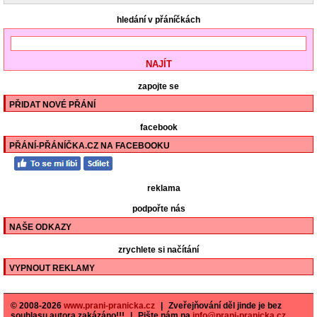
hledání v přáníčkách
zapojte se
PŘIDAT NOVÉ PŘÁNÍ
facebook
PŘÁNÍ-PŘÁNÍČKA.CZ NA FACEBOOKU
reklama
podpořte nás
NAŠE ODKAZY
zrychlete si načítání
VYPNOUT REKLAMY
© 2008-2026
www.prani-pranicka.cz
|
Zveřejňování děl jinde je bez
souhlasu autora zakázáno!!!
|
Pište nám na
info@prani-pranicka.cz