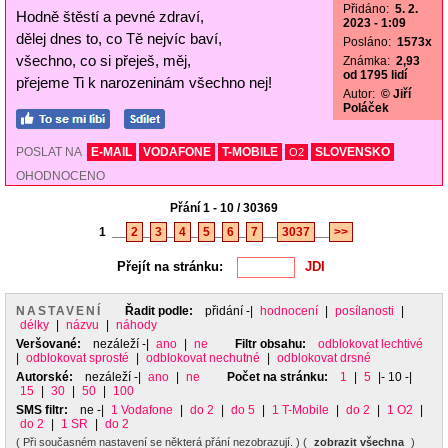
Přidáno:
5. 2.
Hodně štěstí a pevné zdraví,
2023 - 1:09
dělej dnes to, co Tě nejvíc baví,
Posláno:
1573x
všechno, co si přeješ, měj,
Známka:
2,93
od 1795 lidí
přejeme Ti k narozeninám všechno nej!
Autor:
© Jiří
Poláček
POSLAT NA
E-MAIL
VODAFONE
T-MOBILE
SLOVENSKO
O2
OHODNOCENO
Přání 1 - 10 / 30369
1
__
2
_
3
_
4
_
5
_
6
_
7
__
3037
__
>>
Přejít na stránku:
NASTAVENÍ
Řadit podle:
přidání
-|
hodnocení
|
posílanosti
|
délky
|
názvu
|
náhody
Veršované:
nezáleží
-|
ano
|
ne
Filtr obsahu:
odblokovat lechtivé
|
odblokovat sprosté
|
odblokovat nechutné
|
odblokovat drsné
Autorské:
nezáleží
-|
ano
|
ne
Počet na stránku:
1
|
5
|- 10 -|
15
|
30
|
50
|
100
SMS filtr:
ne
-|
1 Vodafone
|
do 2
|
do 5
|
1 T-Mobile
|
do 2
|
1 O2
|
do 2
|
1 SR
|
do 2
( Při současném nastavení se některá přání nezobrazují. ) (
zobrazit všechna
)