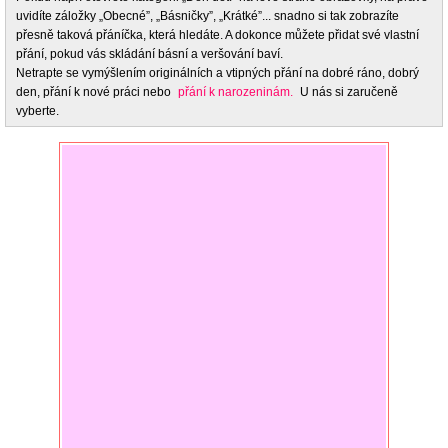
uvidíte záložky „Obecné”, „Básničky”, „Krátké”... snadno si tak zobrazíte
přesně taková přáníčka, která hledáte. A dokonce můžete přidat své vlastní
přání, pokud vás skládání básní a veršování baví.
Netrapte se vymýšlením originálních a vtipných přání na dobré ráno, dobrý
den, přání k nové práci nebo
přání k narozeninám.
U nás si zaručeně
vyberte.