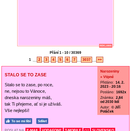
REKLAMA
Přání 1 - 10 / 30369
1
__
2
_
3
_
4
_
5
_
6
_
7
__
3037
__
>>
Narozeniny
STALO SE TO ZASE
» Vtipné
Přidáno:
14. 2.
Stalo se to zase, po roce,
2023 - 20:16
ne, nejsou to Vánoce,
Posláno:
1692x
dneska narozeniny máš,
Známka:
2,84
od 2030 lidí
tak Ti přejeme, ať si je užíváš.
Autor:
© Jiří
Vše nejlepší!
Poláček
POSLAT NA
E-MAIL
VODAFONE
T-MOBILE
SLOVENSKO
O2