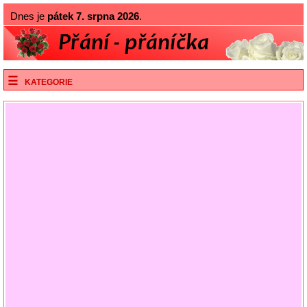
Dnes je
pátek 7. srpna 2026
.
KATEGORIE