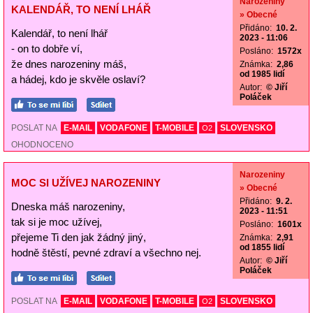
Narozeniny
KALENDÁŘ, TO NENÍ LHÁŘ
» Obecné
Přidáno:
10. 2.
Kalendář, to není lhář
2023 - 11:06
- on to dobře ví,
Posláno:
1572x
že dnes narozeniny máš,
Známka:
2,86
od 1985 lidí
a hádej, kdo je skvěle oslaví?
Autor:
© Jiří
Poláček
POSLAT NA
E-MAIL
VODAFONE
T-MOBILE
SLOVENSKO
O2
OHODNOCENO
Narozeniny
MOC SI UŽÍVEJ NAROZENINY
» Obecné
Přidáno:
9. 2.
Dneska máš narozeniny,
2023 - 11:51
tak si je moc užívej,
Posláno:
1601x
přejeme Ti den jak žádný jiný,
Známka:
2,91
od 1855 lidí
hodně štěstí, pevné zdraví a všechno nej.
Autor:
© Jiří
Poláček
POSLAT NA
E-MAIL
VODAFONE
T-MOBILE
SLOVENSKO
O2