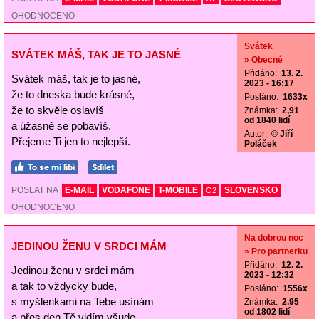
OHODNOCENO
Svátek
SVÁTEK MÁŠ, TAK JE TO JASNÉ
» Obecné
Přidáno:
13. 2.
Svátek máš, tak je to jasné,
2023 - 16:17
že to dneska bude krásné,
Posláno:
1633x
že to skvěle oslavíš
Známka:
2,91
od 1840 lidí
a úžasně se pobavíš.
Autor:
© Jiří
Přejeme Ti jen to nejlepší.
Poláček
POSLAT NA
E-MAIL
VODAFONE
T-MOBILE
SLOVENSKO
O2
OHODNOCENO
Na dobrou noc
JEDINOU ŽENU V SRDCI MÁM
» Pro partnerku
Přidáno:
12. 2.
Jedinou ženu v srdci mám
2023 - 12:32
a tak to vždycky bude,
Posláno:
1556x
s myšlenkami na Tebe usínám
Známka:
2,95
od 1802 lidí
a přes den Tě vidím všude.