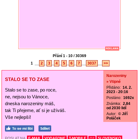
REKLAMA
Přání 1 - 10 / 30369
1
__
2
_
3
_
4
_
5
_
6
_
7
__
3037
__
>>
Narozeniny
STALO SE TO ZASE
» Vtipné
Přidáno:
14. 2.
Stalo se to zase, po roce,
2023 - 20:16
ne, nejsou to Vánoce,
Posláno:
1692x
dneska narozeniny máš,
Známka:
2,84
od 2030 lidí
tak Ti přejeme, ať si je užíváš.
Autor:
© Jiří
Vše nejlepší!
Poláček
POSLAT NA
E-MAIL
VODAFONE
T-MOBILE
SLOVENSKO
O2