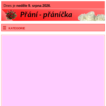
Dnes je
neděle 9. srpna 2026
.
KATEGORIE