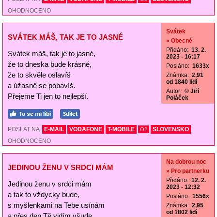
OHODNOCENO
Svátek
SVÁTEK MÁŠ, TAK JE TO JASNÉ
» Obecné
Přidáno:
13. 2.
Svátek máš, tak je to jasné,
2023 - 16:17
že to dneska bude krásné,
Posláno:
1633x
že to skvěle oslavíš
Známka:
2,91
od 1840 lidí
a úžasně se pobavíš.
Autor:
© Jiří
Přejeme Ti jen to nejlepší.
Poláček
POSLAT NA
E-MAIL
VODAFONE
T-MOBILE
SLOVENSKO
O2
OHODNOCENO
Na dobrou noc
JEDINOU ŽENU V SRDCI MÁM
» Pro partnerku
Přidáno:
12. 2.
Jedinou ženu v srdci mám
2023 - 12:32
a tak to vždycky bude,
Posláno:
1556x
s myšlenkami na Tebe usínám
Známka:
2,95
od 1802 lidí
a přes den Tě vidím všude.