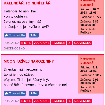
Narozeniny
KALENDÁŘ, TO NENÍ LHÁŘ
» Obecné
Přidáno:
10. 2.
Kalendář, to není lhář
2023 - 11:06
- on to dobře ví,
Posláno:
1572x
že dnes narozeniny máš,
Známka:
2,86
od 1985 lidí
a hádej, kdo je skvěle oslaví?
Autor:
© Jiří
Poláček
POSLAT NA
E-MAIL
VODAFONE
T-MOBILE
SLOVENSKO
O2
OHODNOCENO
Narozeniny
MOC SI UŽÍVEJ NAROZENINY
» Obecné
Přidáno:
9. 2.
Dneska máš narozeniny,
2023 - 11:51
tak si je moc užívej,
Posláno:
1601x
přejeme Ti den jak žádný jiný,
Známka:
2,91
od 1855 lidí
hodně štěstí, pevné zdraví a všechno nej.
Autor:
© Jiří
Poláček
POSLAT NA
E-MAIL
VODAFONE
T-MOBILE
SLOVENSKO
O2