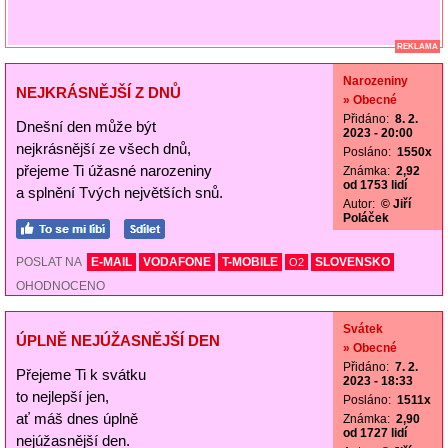
REKLAMA
Narozeniny
NEJKRÁSNĚJŠÍ Z DNŮ
» Obecné
Přidáno:
8. 2.
Dnešní den může být
2023 - 20:00
nejkrásnější ze všech dnů,
Posláno:
1550x
přejeme Ti úžasné narozeniny
Známka:
2,92
od 1753 lidí
a splnění Tvých největších snů.
Autor:
© Jiří
Poláček
POSLAT NA
E-MAIL
VODAFONE
T-MOBILE
SLOVENSKO
O2
OHODNOCENO
Svátek
ÚPLNĚ NEJÚŽASNĚJŠÍ DEN
» Obecné
Přidáno:
7. 2.
Přejeme Ti k svátku
2023 - 18:33
to nejlepší jen,
Posláno:
1511x
ať máš dnes úplně
Známka:
2,90
od 1727 lidí
nejúžasnější den.