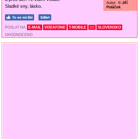
Autor:
© Jiří
Sladké sny, lásko.
Poláček
POSLAT NA
E-MAIL
VODAFONE
T-MOBILE
SLOVENSKO
O2
OHODNOCENO