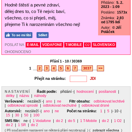
Přidáno:
5. 2.
Hodně štěstí a pevné zdraví,
2023 - 1:09
dělej dnes to, co Tě nejvíc baví,
Posláno:
1573x
všechno, co si přeješ, měj,
Známka:
2,93
od 1795 lidí
přejeme Ti k narozeninám všechno nej!
Autor:
© Jiří
Poláček
POSLAT NA
E-MAIL
VODAFONE
T-MOBILE
SLOVENSKO
O2
OHODNOCENO
Přání 1 - 10 / 30369
1
__
2
_
3
_
4
_
5
_
6
_
7
__
3037
__
>>
Přejít na stránku:
NASTAVENÍ
Řadit podle:
přidání
-|
hodnocení
|
posílanosti
|
délky
|
názvu
|
náhody
Veršované:
nezáleží
-|
ano
|
ne
Filtr obsahu:
odblokovat lechtivé
|
odblokovat sprosté
|
odblokovat nechutné
|
odblokovat drsné
Autorské:
nezáleží
-|
ano
|
ne
Počet na stránku:
1
|
5
|- 10 -|
15
|
30
|
50
|
100
SMS filtr:
ne
-|
1 Vodafone
|
do 2
|
do 5
|
1 T-Mobile
|
do 2
|
1 O2
|
do 2
|
1 SR
|
do 2
( Při současném nastavení se některá přání nezobrazují. ) (
zobrazit všechna
)