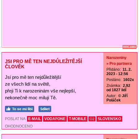
REKLAMA
Narozeniny
JSI PRO MĚ TEN NEJDŮLEŽITĚJŠÍ
» Pro partnera
ČLOVĚK
Přidáno:
11. 2.
2023 - 12:56
Jsi pro mě ten nejdůležitější
Posláno:
1602x
ze všech lidí na světě,
Známka:
2,92
od 1827 lidí
přeji Ti k narozeninám vše nejlepší,
Autor:
© Jiří
nekonečně moc miluji Tě.
Poláček
POSLAT NA
E-MAIL
VODAFONE
T-MOBILE
SLOVENSKO
O2
OHODNOCENO