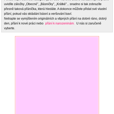
uvidíte záložky „Obecné”, „Básničky”, „Krátké”... snadno si tak zobrazíte
přesně taková přáníčka, která hledáte. A dokonce můžete přidat své vlastní
přání, pokud vás skládání básní a veršování baví.
Netrapte se vymýšlením originálních a vtipných přání na dobré ráno, dobrý
den, přání k nové práci nebo
přání k narozeninám.
U nás si zaručeně
vyberte.