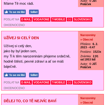
Autor:
© Jiří
Máme Tě moc rádi.
Poláček
POSLAT NA
E-MAIL
VODAFONE
T-MOBILE
SLOVENSKO
O2
OHODNOCENO
Narozeniny
UŽÍVEJ SI CELÝ DEN
» Obecné
Přidáno:
6. 2.
Užívej si celý den,
2023 - 4:47
jako by byl jeden sen,
Posláno:
1523x
my Ti k těm narozeninám přejeme srdečně,
Známka:
2,91
od 1953 lidí
hodně štěstí, pevné zdraví a ať se máš
Autor:
© Jiří
báječně.
Poláček
POSLAT NA
E-MAIL
VODAFONE
T-MOBILE
SLOVENSKO
O2
OHODNOCENO
Narozeniny
DĚLEJ TO, CO TĚ NEJVÍC BAVÍ
» Obecné