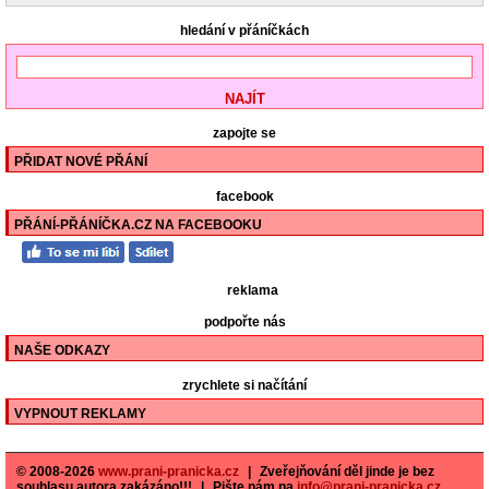
hledání v přáníčkách
zapojte se
PŘIDAT NOVÉ PŘÁNÍ
facebook
PŘÁNÍ-PŘÁNÍČKA.CZ NA FACEBOOKU
reklama
podpořte nás
NAŠE ODKAZY
zrychlete si načítání
VYPNOUT REKLAMY
© 2008-2026
www.prani-pranicka.cz
|
Zveřejňování děl jinde je bez
souhlasu autora zakázáno!!!
|
Pište nám na
info@prani-pranicka.cz