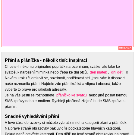
REKLAMA
Přání a přáníčka - několik tisíc inspirací
Chcete-li někomu originálně popřát k narozeninám, svátku, ale také ke
svatbě, k narození miminka nebo třeba ke dni otců,
den matek
,
dni dětí
, k
Novému roku či omluvit se, pozdravit, poděkovat atd., jsou vám k dispozici
naše rozmanitá přání. Najdete zde přání krátká a vtipná i obecná, takže
vyberte to pravé pro jakékoli adresáty.
Je na vás, jestli se rozhodnete
přáníčko ke svátku
nebo jiné poslat formou
SMS zprávy nebo e-mailem. Rychleji přečtená zřejmě bude SMS zpráva s
přáním.
Snadné vyhledávání přání
V levé části obrazovky si můžete vybrat z mnoha kategorií přání a přáníček.
Na pravé straně obrazovky pak uvidíte podkategorie hlavních kategorií.
Pokud např. otevřete kategorii „Den dětí” na levé straně obrazovky, na pravé