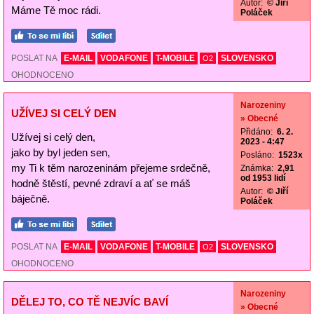
Autor:
© Jiří
Máme Tě moc rádi.
Poláček
POSLAT NA
E-MAIL
VODAFONE
T-MOBILE
SLOVENSKO
O2
OHODNOCENO
Narozeniny
UŽÍVEJ SI CELÝ DEN
» Obecné
Přidáno:
6. 2.
Užívej si celý den,
2023 - 4:47
jako by byl jeden sen,
Posláno:
1523x
my Ti k těm narozeninám přejeme srdečně,
Známka:
2,91
od 1953 lidí
hodně štěstí, pevné zdraví a ať se máš
Autor:
© Jiří
báječně.
Poláček
POSLAT NA
E-MAIL
VODAFONE
T-MOBILE
SLOVENSKO
O2
OHODNOCENO
Narozeniny
DĚLEJ TO, CO TĚ NEJVÍC BAVÍ
» Obecné