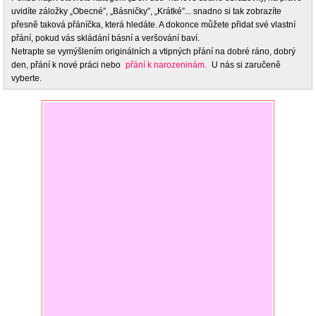
uvidíte záložky „Obecné”, „Básničky”, „Krátké”... snadno si tak zobrazíte
přesně taková přáníčka, která hledáte. A dokonce můžete přidat své vlastní
přání, pokud vás skládání básní a veršování baví.
Netrapte se vymýšlením originálních a vtipných přání na dobré ráno, dobrý
den, přání k nové práci nebo
přání k narozeninám.
U nás si zaručeně
vyberte.