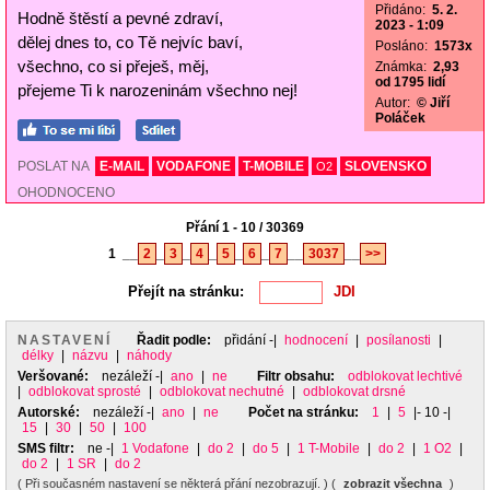
Přidáno:
5. 2.
Hodně štěstí a pevné zdraví,
2023 - 1:09
dělej dnes to, co Tě nejvíc baví,
Posláno:
1573x
všechno, co si přeješ, měj,
Známka:
2,93
od 1795 lidí
přejeme Ti k narozeninám všechno nej!
Autor:
© Jiří
Poláček
POSLAT NA
E-MAIL
VODAFONE
T-MOBILE
SLOVENSKO
O2
OHODNOCENO
Přání 1 - 10 / 30369
1
__
2
_
3
_
4
_
5
_
6
_
7
__
3037
__
>>
Přejít na stránku:
NASTAVENÍ
Řadit podle:
přidání
-|
hodnocení
|
posílanosti
|
délky
|
názvu
|
náhody
Veršované:
nezáleží
-|
ano
|
ne
Filtr obsahu:
odblokovat lechtivé
|
odblokovat sprosté
|
odblokovat nechutné
|
odblokovat drsné
Autorské:
nezáleží
-|
ano
|
ne
Počet na stránku:
1
|
5
|- 10 -|
15
|
30
|
50
|
100
SMS filtr:
ne
-|
1 Vodafone
|
do 2
|
do 5
|
1 T-Mobile
|
do 2
|
1 O2
|
do 2
|
1 SR
|
do 2
( Při současném nastavení se některá přání nezobrazují. ) (
zobrazit všechna
)