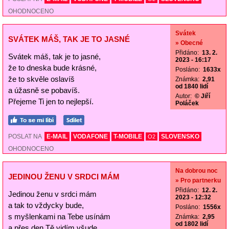
OHODNOCENO
Svátek
SVÁTEK MÁŠ, TAK JE TO JASNÉ
» Obecné
Přidáno:
13. 2.
Svátek máš, tak je to jasné,
2023 - 16:17
že to dneska bude krásné,
Posláno:
1633x
že to skvěle oslavíš
Známka:
2,91
od 1840 lidí
a úžasně se pobavíš.
Autor:
© Jiří
Přejeme Ti jen to nejlepší.
Poláček
POSLAT NA
E-MAIL
VODAFONE
T-MOBILE
SLOVENSKO
O2
OHODNOCENO
Na dobrou noc
JEDINOU ŽENU V SRDCI MÁM
» Pro partnerku
Přidáno:
12. 2.
Jedinou ženu v srdci mám
2023 - 12:32
a tak to vždycky bude,
Posláno:
1556x
s myšlenkami na Tebe usínám
Známka:
2,95
od 1802 lidí
a přes den Tě vidím všude.