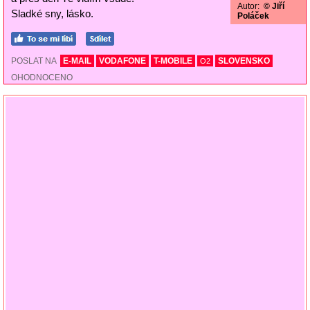
Autor:
© Jiří
Sladké sny, lásko.
Poláček
POSLAT NA
E-MAIL
VODAFONE
T-MOBILE
SLOVENSKO
O2
OHODNOCENO