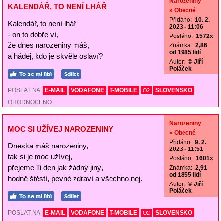
Narozeniny
KALENDÁŘ, TO NENÍ LHÁŘ
» Obecné
Přidáno:
10. 2.
Kalendář, to není lhář
2023 - 11:06
- on to dobře ví,
Posláno:
1572x
že dnes narozeniny máš,
Známka:
2,86
od 1985 lidí
a hádej, kdo je skvěle oslaví?
Autor:
© Jiří
Poláček
POSLAT NA
E-MAIL
VODAFONE
T-MOBILE
SLOVENSKO
O2
OHODNOCENO
Narozeniny
MOC SI UŽÍVEJ NAROZENINY
» Obecné
Přidáno:
9. 2.
Dneska máš narozeniny,
2023 - 11:51
tak si je moc užívej,
Posláno:
1601x
přejeme Ti den jak žádný jiný,
Známka:
2,91
od 1855 lidí
hodně štěstí, pevné zdraví a všechno nej.
Autor:
© Jiří
Poláček
POSLAT NA
E-MAIL
VODAFONE
T-MOBILE
SLOVENSKO
O2