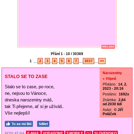
REKLAMA
Přání 1 - 10 / 30369
1
__
2
_
3
_
4
_
5
_
6
_
7
__
3037
__
>>
Narozeniny
STALO SE TO ZASE
» Vtipné
Přidáno:
14. 2.
Stalo se to zase, po roce,
2023 - 20:16
ne, nejsou to Vánoce,
Posláno:
1692x
dneska narozeniny máš,
Známka:
2,84
od 2030 lidí
tak Ti přejeme, ať si je užíváš.
Autor:
© Jiří
Vše nejlepší!
Poláček
POSLAT NA
E-MAIL
VODAFONE
T-MOBILE
SLOVENSKO
O2