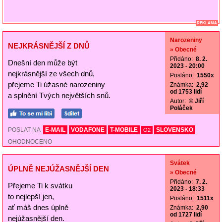
REKLAMA
Narozeniny
NEJKRÁSNĚJŠÍ Z DNŮ
» Obecné
Přidáno:
8. 2.
Dnešní den může být
2023 - 20:00
nejkrásnější ze všech dnů,
Posláno:
1550x
přejeme Ti úžasné narozeniny
Známka:
2,92
od 1753 lidí
a splnění Tvých největších snů.
Autor:
© Jiří
Poláček
POSLAT NA
E-MAIL
VODAFONE
T-MOBILE
SLOVENSKO
O2
OHODNOCENO
Svátek
ÚPLNĚ NEJÚŽASNĚJŠÍ DEN
» Obecné
Přidáno:
7. 2.
Přejeme Ti k svátku
2023 - 18:33
to nejlepší jen,
Posláno:
1511x
ať máš dnes úplně
Známka:
2,90
od 1727 lidí
nejúžasnější den.