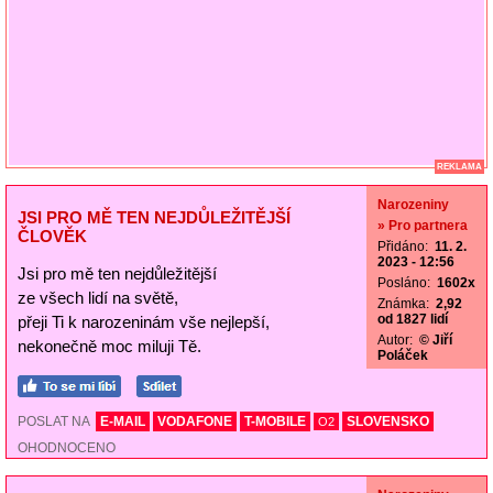
REKLAMA
Narozeniny
JSI PRO MĚ TEN NEJDŮLEŽITĚJŠÍ
» Pro partnera
ČLOVĚK
Přidáno:
11. 2.
2023 - 12:56
Jsi pro mě ten nejdůležitější
Posláno:
1602x
ze všech lidí na světě,
Známka:
2,92
od 1827 lidí
přeji Ti k narozeninám vše nejlepší,
Autor:
© Jiří
nekonečně moc miluji Tě.
Poláček
POSLAT NA
E-MAIL
VODAFONE
T-MOBILE
SLOVENSKO
O2
OHODNOCENO