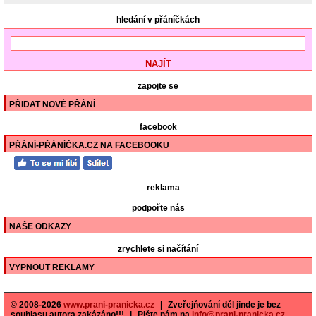
hledání v přáníčkách
zapojte se
PŘIDAT NOVÉ PŘÁNÍ
facebook
PŘÁNÍ-PŘÁNÍČKA.CZ NA FACEBOOKU
reklama
podpořte nás
NAŠE ODKAZY
zrychlete si načítání
VYPNOUT REKLAMY
© 2008-2026
www.prani-pranicka.cz
|
Zveřejňování děl jinde je bez
souhlasu autora zakázáno!!!
|
Pište nám na
info@prani-pranicka.cz