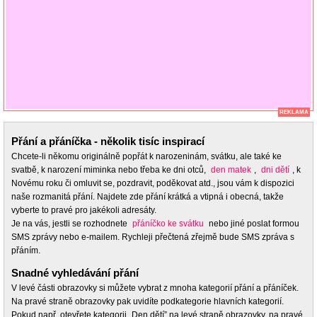
REKLAMA
Přání a přáníčka - několik tisíc inspirací
Chcete-li někomu originálně popřát k narozeninám, svátku, ale také ke
svatbě, k narození miminka nebo třeba ke dni otců,
den matek
,
dni dětí
, k
Novému roku či omluvit se, pozdravit, poděkovat atd., jsou vám k dispozici
naše rozmanitá přání. Najdete zde přání krátká a vtipná i obecná, takže
vyberte to pravé pro jakékoli adresáty.
Je na vás, jestli se rozhodnete
přáníčko ke svátku
nebo jiné poslat formou
SMS zprávy nebo e-mailem. Rychleji přečtená zřejmě bude SMS zpráva s
přáním.
Snadné vyhledávání přání
V levé části obrazovky si můžete vybrat z mnoha kategorií přání a přáníček.
Na pravé straně obrazovky pak uvidíte podkategorie hlavních kategorií.
Pokud např. otevřete kategorii „Den dětí” na levé straně obrazovky, na pravé