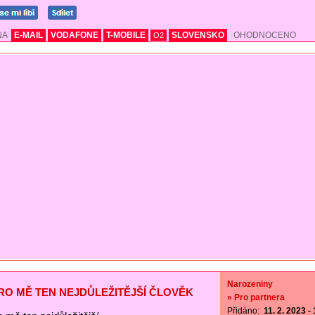
NA
E-MAIL
VODAFONE
T-MOBILE
SLOVENSKO
OHODNOCENO
O2
Narozeniny
PRO MĚ TEN NEJDŮLEŽITĚJŠÍ ČLOVĚK
» Pro partnera
Přidáno:
11. 2. 2023 -