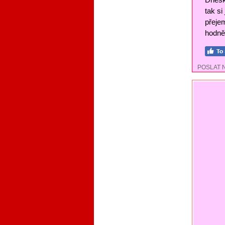
tak si
přejem
hodně 
POSLAT 