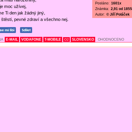
Posláno:
1601x
 je moc užívej,
Známka:
2,91 od 1855 
e Ti den jak žádný jiný,
Autor:
© Jiří Poláček
štěstí, pevné zdraví a všechno nej.
NA
E-MAIL
VODAFONE
T-MOBILE
SLOVENSKO
OHODNOCENO
O2