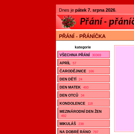
Dnes je
pátek 7. srpna 2026
.
PŘÁNÍ - PŘÁNÍČKA
kategorie
VŠECHNA PŘÁNÍ
30369
APRÍL
57
ČARODĚJNICE
166
DEN DĚTÍ
24
DEN MATEK
493
DEN OTCŮ
34
KONDOLENCE
118
MEZINÁRODNÍ DEN ŽEN
492
MIKULÁŠ
238
NA DOBRÉ RÁNO
797