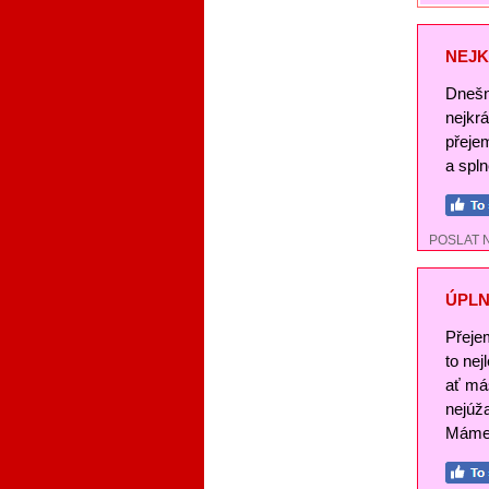
NEJK
Dnešn
nejkr
přeje
a spl
POSLAT 
ÚPLN
Přeje
to nej
ať má
nejúž
Máme 