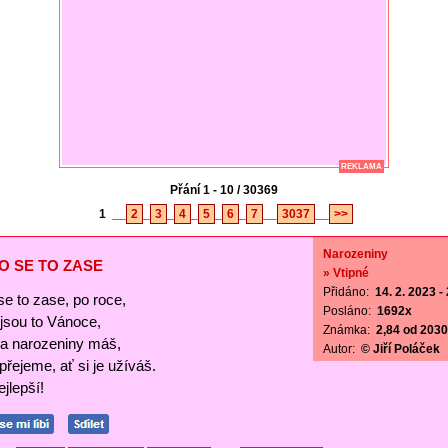
REKLAMA
Přání 1 - 10 / 30369
1
__
2
_
3
_
4
_
5
_
6
_
7
__
3037
__
>>
Narozeniny
O SE TO ZASE
» Vtipné
Přidáno:
14. 2. 2023 -
se to zase, po roce,
Posláno:
1692x
ejsou to Vánoce,
Známka:
2,84 od 2030 
a narozeniny máš,
Autor:
© Jiří Poláček
 přejeme, ať si je užíváš.
jlepší!