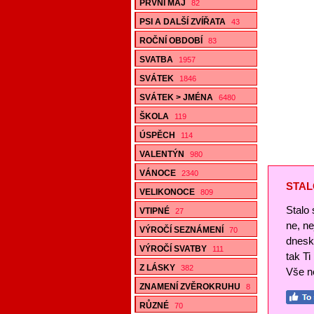
PRVNÍ MÁJ
82
PSI A DALŠÍ ZVÍŘATA
43
ROČNÍ OBDOBÍ
83
SVATBA
1957
SVÁTEK
1846
SVÁTEK > JMÉNA
6480
ŠKOLA
119
ÚSPĚCH
114
VALENTÝN
980
VÁNOCE
2340
STAL
VELIKONOCE
809
Stalo 
VTIPNÉ
27
ne, n
VÝROČÍ SEZNÁMENÍ
70
dnesk
VÝROČÍ SVATBY
111
tak Ti
Z LÁSKY
382
Vše ne
ZNAMENÍ ZVĚROKRUHU
8
RŮZNÉ
70