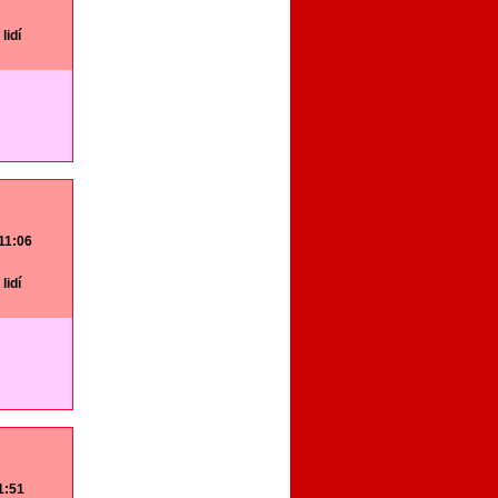
lidí
 11:06
lidí
11:51