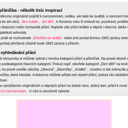
přáníčka - několik tisíc inspirací
 někomu originálně popřát k narozeninám, svátku, ale také ke svatbě, k narození m
a ke dni otců,
den matek
,
dni dětí
, k Novému roku či omluvit se, pozdravit, poděko
 dispozici naše rozmanitá přání. Najdete zde přání krátká a vtipná i obecná, takže 
jakékoli adresáty.
 jestli se rozhodnete
přáníčko ke svátku
nebo jiné poslat formou SMS zprávy nebo
ychleji přečtená zřejmě bude SMS zpráva s přáním.
vyhledávání přání
ti obrazovky si můžete vybrat z mnoha kategorií přání a přáníček. Na pravé straně
e podkategorie hlavních kategorií. Pokud např. otevřete kategorii „Den dětí” na levé
 na pravé uvidíte záložky „Obecné”, „Básničky”, „Krátké”... snadno si tak zobrazíte
níčka, která hledáte. A dokonce můžete přidat své vlastní přání, pokud vás skládán
baví.
e vymýšlením originálních a vtipných přání na dobré ráno, dobrý den, přání k nové 
ní k narozeninám.
U nás si zaručeně vyberte.