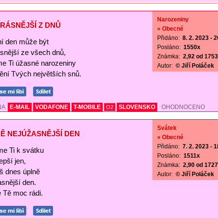
Narozeniny
RÁSNĚJŠÍ Z DNŮ
» Obecné
Přidáno:
8. 2. 2023 - 
í den může být
Posláno:
1550x
ásnější ze všech dnů,
Známka:
2,92 od 1753 
me Ti úžasné narozeniny
Autor:
© Jiří Poláček
nění Tvých největších snů.
NA
E-MAIL
VODAFONE
T-MOBILE
SLOVENSKO
OHODNOCENO
O2
Svátek
Ě NEJÚŽASNĚJŠÍ DEN
» Obecné
Přidáno:
7. 2. 2023 - 
me Ti k svátku
Posláno:
1511x
lepší jen,
Známka:
2,90 od 1727 
š dnes úplně
Autor:
© Jiří Poláček
asnější den.
Tě moc rádi.