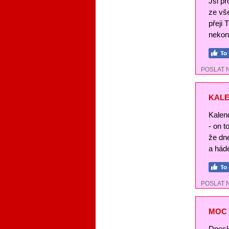
Jsi pr
ze vše
přeji 
nekon
POSLAT 
KALE
Kalend
- on t
že dn
a háde
POSLAT 
MOC 
Dnesk