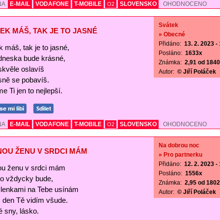
NA
E-MAIL
VODAFONE
T-MOBILE
SLOVENSKO
OHODNOCENO
O2
Svátek
EK MÁŠ, TAK JE TO JASNÉ
» Obecné
Přidáno:
13. 2. 2023 -
 máš, tak je to jasné,
Posláno:
1633x
 dneska bude krásné,
Známka:
2,91 od 1840 
skvěle oslavíš
Autor:
© Jiří Poláček
sně se pobavíš.
e Ti jen to nejlepší.
NA
E-MAIL
VODAFONE
T-MOBILE
SLOVENSKO
OHODNOCENO
O2
Na dobrou noc
NOU ŽENU V SRDCI MÁM
» Pro partnerku
Přidáno:
12. 2. 2023 -
ou ženu v srdci mám
Posláno:
1556x
 to vždycky bude,
Známka:
2,95 od 1802 
lenkami na Tebe usínám
Autor:
© Jiří Poláček
s den Tě vidím všude.
 sny, lásko.