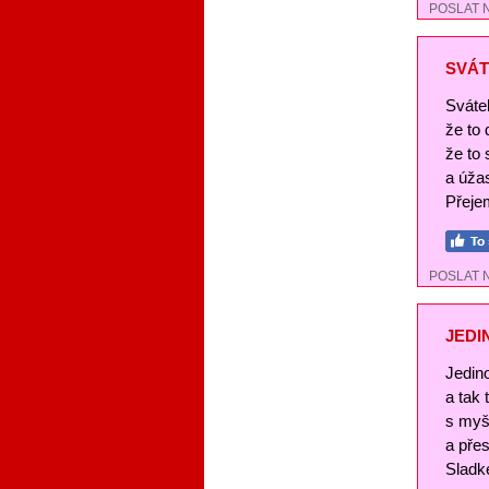
POSLAT 
SVÁT
Svátek
že to
že to 
a úža
Přejem
POSLAT 
JEDI
Jedin
a tak
s myš
a pře
Sladké