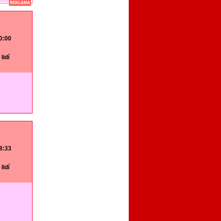
REKLAMA
20:00
lidí
18:33
lidí