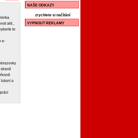
NAŠE ODKAZY
zrychlete si načítání
iminka
VYPNOUT REKLAMY
vat atd.,
vyberte to
 e-
 obrazovky
 straně
 přesně
í básní a
práci