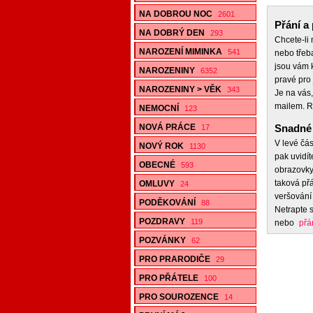
NA DOBROU NOC
2601
Přání a 
NA DOBRÝ DEN
293
Chcete-li
NAROZENÍ MIMINKA
541
nebo třeb
jsou vám k
NAROZENINY
6352
pravé pro 
NAROZENINY > VĚK
343
Je na vás,
mailem. R
NEMOCNÍ
123
NOVÁ PRÁCE
Snadné 
17
V levé čás
NOVÝ ROK
1130
pak uvidít
OBECNÉ
593
obrazovky,
taková přá
OMLUVY
24
veršování 
PODĚKOVÁNÍ
88
Netrapte s
POZDRAVY
119
nebo
přá
POZVÁNKY
62
PRO PRARODIČE
29
PRO PŘÁTELE
100
PRO SOUROZENCE
14