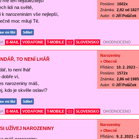
o mě ten nejdůležitější
Posláno:
1602x
ch lidí na světě,
Známka:
2,92 od 1827 
Ti k narozeninám vše nejlepší,
Autor:
© Jiří Poláček
ečně moc miluji Tě.
NA
E-MAIL
VODAFONE
T-MOBILE
SLOVENSKO
OHODNOCENO
O2
Narozeniny
NDÁŘ, TO NENÍ LHÁŘ
» Obecné
Přidáno:
10. 2. 2023 -
ář, to není lhář
Posláno:
1572x
o dobře ví,
Známka:
2,86 od 1985 
es narozeniny máš,
Autor:
© Jiří Poláček
j, kdo je skvěle oslaví?
NA
E-MAIL
VODAFONE
T-MOBILE
SLOVENSKO
OHODNOCENO
O2
Narozeniny
SI UŽÍVEJ NAROZENINY
» Obecné
Přidáno:
9. 2. 2023 - 
a máš narozeniny,