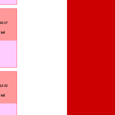
 16:17
lidí
 12:32
lidí