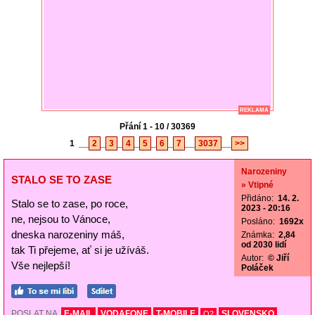
REKLAMA
Přání 1 - 10 / 30369
1
__
2
_
3
_
4
_
5
_
6
_
7
__
3037
__
>>
Narozeniny
STALO SE TO ZASE
» Vtipné
Přidáno:
14. 2.
Stalo se to zase, po roce,
2023 - 20:16
ne, nejsou to Vánoce,
Posláno:
1692x
dneska narozeniny máš,
Známka:
2,84
od 2030 lidí
tak Ti přejeme, ať si je užíváš.
Autor:
© Jiří
Vše nejlepší!
Poláček
POSLAT NA
E-MAIL
VODAFONE
T-MOBILE
SLOVENSKO
O2