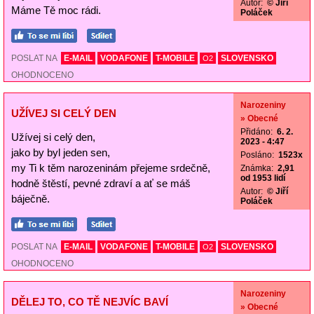
Autor:
© Jiří
Máme Tě moc rádi.
Poláček
POSLAT NA
E-MAIL
VODAFONE
T-MOBILE
SLOVENSKO
O2
OHODNOCENO
Narozeniny
UŽÍVEJ SI CELÝ DEN
» Obecné
Přidáno:
6. 2.
Užívej si celý den,
2023 - 4:47
jako by byl jeden sen,
Posláno:
1523x
my Ti k těm narozeninám přejeme srdečně,
Známka:
2,91
od 1953 lidí
hodně štěstí, pevné zdraví a ať se máš
Autor:
© Jiří
báječně.
Poláček
POSLAT NA
E-MAIL
VODAFONE
T-MOBILE
SLOVENSKO
O2
OHODNOCENO
Narozeniny
DĚLEJ TO, CO TĚ NEJVÍC BAVÍ
» Obecné