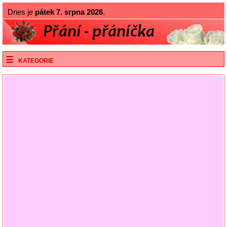
Dnes je
pátek 7. srpna 2026
.
KATEGORIE