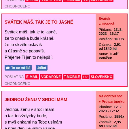
OHODNOCENO
Svátek
SVÁTEK MÁŠ, TAK JE TO JASNÉ
» Obecné
Přidáno:
13. 2.
Svátek máš, tak je to jasné,
2023 - 16:17
že to dneska bude krásné,
Posláno:
1633x
že to skvěle oslavíš
Známka:
2,91
od 1840 lidí
a úžasně se pobavíš.
Autor:
© Jiří
Přejeme Ti jen to nejlepší.
Poláček
POSLAT NA
E-MAIL
VODAFONE
T-MOBILE
SLOVENSKO
O2
OHODNOCENO
Na dobrou noc
JEDINOU ŽENU V SRDCI MÁM
» Pro partnerku
Přidáno:
12. 2.
Jedinou ženu v srdci mám
2023 - 12:32
a tak to vždycky bude,
Posláno:
1556x
s myšlenkami na Tebe usínám
Známka:
2,95
od 1802 lidí
a přes den Tě vidím všude.