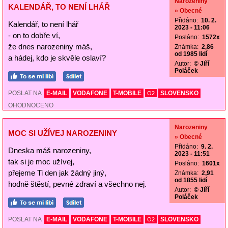
Narozeniny
KALENDÁŘ, TO NENÍ LHÁŘ
» Obecné
Přidáno:
10. 2.
Kalendář, to není lhář
2023 - 11:06
- on to dobře ví,
Posláno:
1572x
že dnes narozeniny máš,
Známka:
2,86
od 1985 lidí
a hádej, kdo je skvěle oslaví?
Autor:
© Jiří
Poláček
POSLAT NA
E-MAIL
VODAFONE
T-MOBILE
SLOVENSKO
O2
OHODNOCENO
Narozeniny
MOC SI UŽÍVEJ NAROZENINY
» Obecné
Přidáno:
9. 2.
Dneska máš narozeniny,
2023 - 11:51
tak si je moc užívej,
Posláno:
1601x
přejeme Ti den jak žádný jiný,
Známka:
2,91
od 1855 lidí
hodně štěstí, pevné zdraví a všechno nej.
Autor:
© Jiří
Poláček
POSLAT NA
E-MAIL
VODAFONE
T-MOBILE
SLOVENSKO
O2