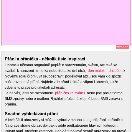
REKLAMA
Přání a přáníčka - několik tisíc inspirací
Chcete-li někomu originálně popřát k narozeninám, svátku, ale také ke
svatbě, k narození miminka nebo třeba ke dni otců,
den matek
,
dni dětí
, k
Novému roku či omluvit se, pozdravit, poděkovat atd., jsou vám k dispozici
naše rozmanitá přání. Najdete zde přání krátká a vtipná i obecná, takže
vyberte to pravé pro jakékoli adresáty.
Je na vás, jestli se rozhodnete
přáníčko ke svátku
nebo jiné poslat formou
SMS zprávy nebo e-mailem. Rychleji přečtená zřejmě bude SMS zpráva s
přáním.
Snadné vyhledávání přání
V levé části obrazovky si můžete vybrat z mnoha kategorií přání a přáníček.
Na pravé straně obrazovky pak uvidíte podkategorie hlavních kategorií.
Pokud např. otevřete kategorii „Den dětí” na levé straně obrazovky, na pravé