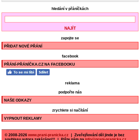
hledání v přáníčkách
zapojte se
PŘIDAT NOVÉ PŘÁNÍ
facebook
PŘÁNÍ-PŘÁNÍČKA.CZ NA FACEBOOKU
reklama
podpořte nás
NAŠE ODKAZY
zrychlete si načítání
VYPNOUT REKLAMY
© 2008-2026
www.prani-pranicka.cz
|
Zveřejňování děl jinde je bez
souhlasu autora zakázáno!!!
|
Pište nám na
info@prani-pranicka.cz