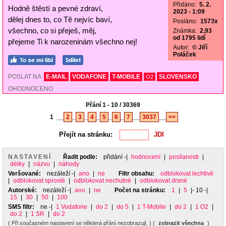
Přidáno:
5. 2.
Hodně štěstí a pevné zdraví,
2023 - 1:09
dělej dnes to, co Tě nejvíc baví,
Posláno:
1573x
všechno, co si přeješ, měj,
Známka:
2,93
od 1795 lidí
přejeme Ti k narozeninám všechno nej!
Autor:
© Jiří
Poláček
POSLAT NA
E-MAIL
VODAFONE
T-MOBILE
SLOVENSKO
O2
OHODNOCENO
Přání 1 - 10 / 30369
1
__
2
_
3
_
4
_
5
_
6
_
7
__
3037
__
>>
Přejít na stránku:
NASTAVENÍ
Řadit podle:
přidání
-|
hodnocení
|
posílanosti
|
délky
|
názvu
|
náhody
Veršované:
nezáleží
-|
ano
|
ne
Filtr obsahu:
odblokovat lechtivé
|
odblokovat sprosté
|
odblokovat nechutné
|
odblokovat drsné
Autorské:
nezáleží
-|
ano
|
ne
Počet na stránku:
1
|
5
|- 10 -|
15
|
30
|
50
|
100
SMS filtr:
ne
-|
1 Vodafone
|
do 2
|
do 5
|
1 T-Mobile
|
do 2
|
1 O2
|
do 2
|
1 SR
|
do 2
( Při současném nastavení se některá přání nezobrazují. ) (
zobrazit všechna
)