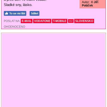
Autor:
© Jiří
Sladké sny, lásko.
Poláček
POSLAT NA
E-MAIL
VODAFONE
T-MOBILE
SLOVENSKO
O2
OHODNOCENO