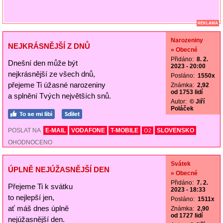
REKLAMA
Narozeniny
NEJKRÁSNĚJŠÍ Z DNŮ
» Obecné
Přidáno:
8. 2.
Dnešní den může být
2023 - 20:00
nejkrásnější ze všech dnů,
Posláno:
1550x
přejeme Ti úžasné narozeniny
Známka:
2,92
od 1753 lidí
a splnění Tvých největších snů.
Autor:
© Jiří
Poláček
POSLAT NA
E-MAIL
VODAFONE
T-MOBILE
SLOVENSKO
O2
OHODNOCENO
Svátek
ÚPLNĚ NEJÚŽASNĚJŠÍ DEN
» Obecné
Přidáno:
7. 2.
Přejeme Ti k svátku
2023 - 18:33
to nejlepší jen,
Posláno:
1511x
ať máš dnes úplně
Známka:
2,90
od 1727 lidí
nejúžasnější den.