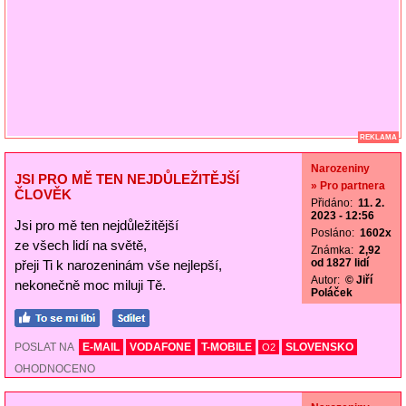
REKLAMA
Narozeniny
JSI PRO MĚ TEN NEJDŮLEŽITĚJŠÍ
» Pro partnera
ČLOVĚK
Přidáno:
11. 2.
2023 - 12:56
Jsi pro mě ten nejdůležitější
Posláno:
1602x
ze všech lidí na světě,
Známka:
2,92
od 1827 lidí
přeji Ti k narozeninám vše nejlepší,
Autor:
© Jiří
nekonečně moc miluji Tě.
Poláček
POSLAT NA
E-MAIL
VODAFONE
T-MOBILE
SLOVENSKO
O2
OHODNOCENO