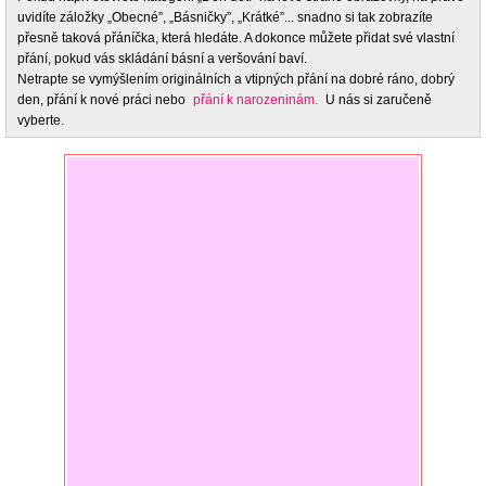
uvidíte záložky „Obecné”, „Básničky”, „Krátké”... snadno si tak zobrazíte
přesně taková přáníčka, která hledáte. A dokonce můžete přidat své vlastní
přání, pokud vás skládání básní a veršování baví.
Netrapte se vymýšlením originálních a vtipných přání na dobré ráno, dobrý
den, přání k nové práci nebo
přání k narozeninám.
U nás si zaručeně
vyberte.